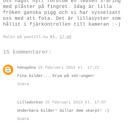
oss något nytt förutom en ledsen 3-åring
med plåster på fingret. Idag är lilla
fröken ganska pigg och vi har sysselsatt
oss med att fota. Det är lillasyster som
hållit i fjärkontrollen till kameran :-)
Malin på pastill.nu
kl.
17:06
15 kommentarer:
hönapöna
15 februari 2013 kl. 17:22
Fina bilder... Krya på söt-ungen!
Svara
Lilladockan
15 februari 2013 kl. 17:57
Underbara bilder! Gillar dem skarpt! :)
Svara