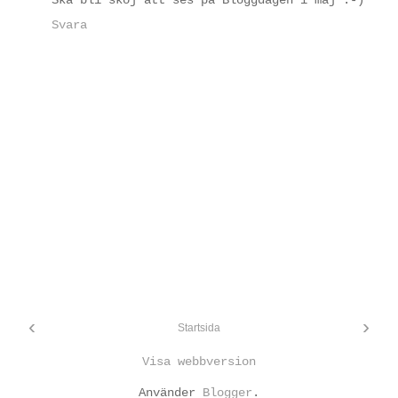
Ska bli skoj att ses på Bloggdagen i maj :-)
Svara
‹
›
Startsida
Visa webbversion
Använder
Blogger
.