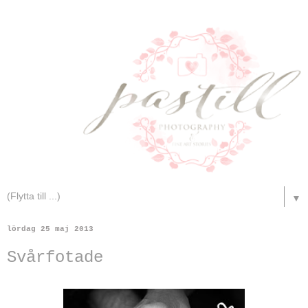
▼
lördag 25 maj 2013
Svårfotade