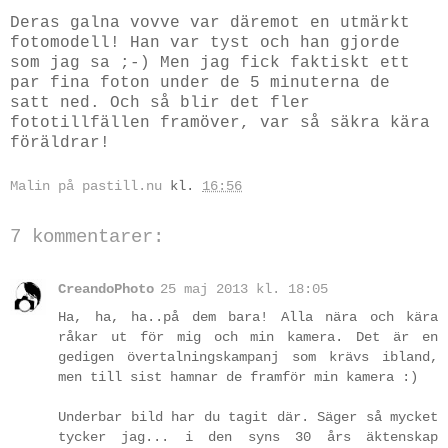
Deras galna vovve var däremot en utmärkt
fotomodell! Han var tyst och han gjorde
som jag sa ;-) Men jag fick faktiskt ett
par fina foton under de 5 minuterna de
satt ned. Och så blir det fler
fototillfällen framöver, var så säkra kära
föräldrar!
Malin på pastill.nu
kl.
16:56
7 kommentarer:
CreandoPhoto
25 maj 2013 kl. 18:05
Ha, ha, ha..på dem bara! Alla nära och kära
råkar ut för mig och min kamera. Det är en
gedigen övertalningskampanj som krävs ibland,
men till sist hamnar de framför min kamera :)
Underbar bild har du tagit där. Säger så mycket
tycker jag... i den syns 30 års äktenskap