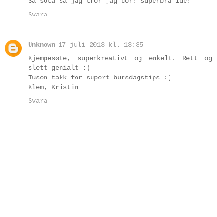
Så söta så jag tror jag dör! superbra idé!
Svara
Unknown
17 juli 2013 kl. 13:35
Kjempesøte, superkreativt og enkelt. Rett og
slett genialt :)
Tusen takk for supert bursdagstips :)
Klem, Kristin
Svara