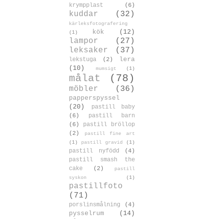
krympplast
(6)
kuddar
(32)
kärleksfotografering
kök
(12)
(1)
lampor
(27)
leksaker
(37)
lera
lekstuga
(2)
(10)
mumsigt
(1)
målat
(78)
möbler
(36)
papperspyssel
(20)
pastill baby
(6)
pastill barn
(6)
pastill bröllop
(2)
pastill fine art
(1)
pastill gravid
(1)
pastill nyfödd
(4)
pastill smash the
cake
(2)
pastill
syskon
(1)
pastillfoto
(71)
porslinsmålning
(4)
pysselrum
(14)