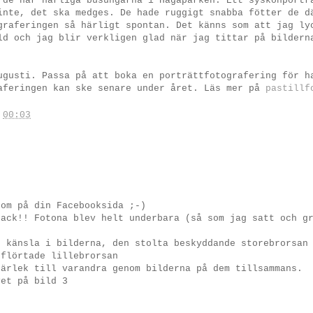
 de här härliga busungarna i Hagaparken. Ett syskonportr
inte, det ska medges. De hade ruggigt snabba fötter de d
graferingen så härligt spontan. Det känns som att jag ly
ld och jag blir verkligen glad när jag tittar på bildern
ugusti. Passa på att boka en porträttfotografering för h
aferingen kan ske senare under året. Läs mer på
pastillf
.
00:03
som på din Facebooksida ;-)
tack!! Fotona blev helt underbara (så som jag satt och g
n känsla i bilderna, den stolta beskyddande storebrorsan
rflörtade lillebrorsan
kärlek till varandra genom bilderna på dem tillsammans.
vet på bild 3