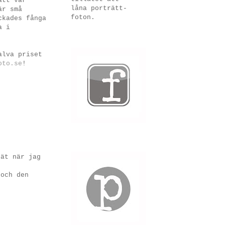
ätt var
låna porträtt-
är små
foton.
ckades fånga
a i
alva priset
oto.se
!
rät när jag
 och den