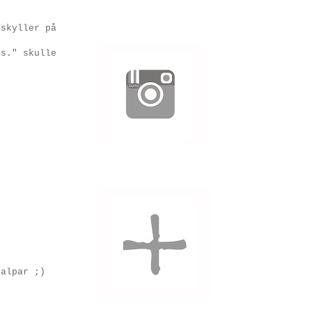
 skyller på
ns." skulle
valpar ;)