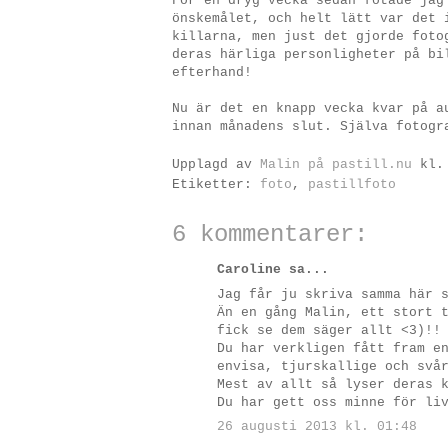
För en dryg vecka sedan fotade jag
önskemålet, och helt lätt var det 
killarna, men just det gjorde foto
deras härliga personligheter på bi
efterhand!
Nu är det en knapp vecka kvar på a
innan månadens slut. Själva fotogr
Upplagd av
Malin på pastill.nu
kl
Etiketter:
foto
,
pastillfoto
6 kommentarer:
Caroline sa...
Jag får ju skriva samma här 
Än en gång Malin, ett stort 
fick se dem säger allt <3)!!
Du har verkligen fått fram e
envisa, tjurskallige och svå
Mest av allt så lyser deras 
Du har gett oss minne för li
26 augusti 2013 kl. 01:48