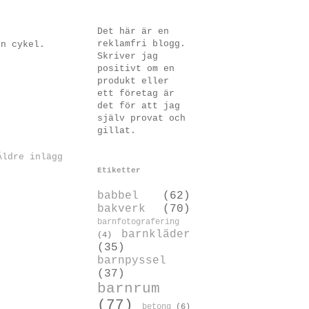
Det här är en
reklamfri blogg.
in cykel.
Skriver jag
positivt om en
produkt eller
ett företag är
det för att jag
själv provat och
gillat.
Äldre inlägg
Etiketter
babbel
(62)
bakverk
(70)
barnfotografering
barnkläder
(4)
(35)
barnpyssel
(37)
barnrum
(77)
betong
(6)