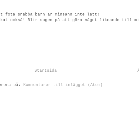
tt fota snabba barn är minsann inte lätt!
rkat också! Blir sugen på att göra något liknande till m
Startsida
erera på:
Kommentarer till inlägget (Atom)