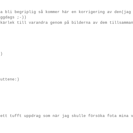
ka bli begriplig så kommer här en korrigering av den(jag
äggdags ;-))
 kärlek till varandra genom på bilderna av dem tillsamma
-)
guttene:)
 ett tufft uppdrag som när jag skulle försöka fota mina 