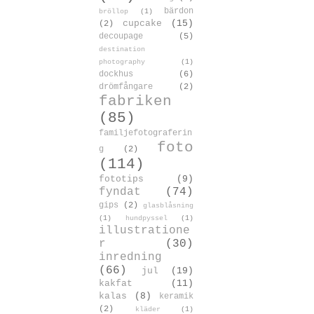
bärdon
bröllop
(1)
cupcake
(15)
(2)
decoupage
(5)
destination
photography
(1)
dockhus
(6)
drömfångare
(2)
fabriken
(85)
familjefotograferin
foto
g
(2)
(114)
fototips
(9)
fyndat
(74)
gips
(2)
glasblåsning
(1)
hundpyssel
(1)
illustratione
r
(30)
inredning
(66)
jul
(19)
kakfat
(11)
kalas
(8)
keramik
(2)
kläder
(1)