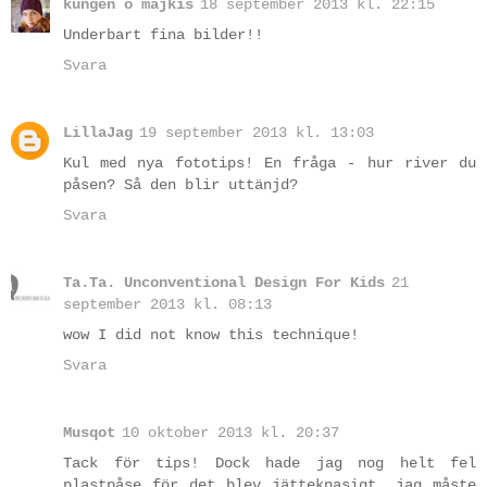
kungen o majkis
18 september 2013 kl. 22:15
Underbart fina bilder!!
Svara
LillaJag
19 september 2013 kl. 13:03
Kul med nya fototips! En fråga - hur river du
påsen? Så den blir uttänjd?
Svara
Ta.Ta. Unconventional Design For Kids
21
september 2013 kl. 08:13
wow I did not know this technique!
Svara
Musqot
10 oktober 2013 kl. 20:37
Tack för tips! Dock hade jag nog helt fel
plastpåse för det blev jätteknasigt, jag måste