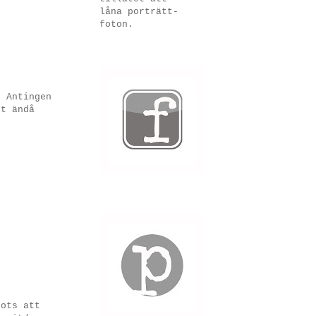
låna porträtt-
foton.
. Antingen
st ändå
rots att