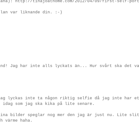
haha): http://tinajoathome.com/2012/04/09/first-self-por
slan var liknande din. :-)
änd! Jag har inte alls lyckats än... Hur svårt ska det v
Jag lyckas inte ta någon riktig selfie då jag inte har e
r idag som jag ska kika på lite senare.
Mina bilder speglar nog mer den jag är just nu. Lite sli
ch värme haha.