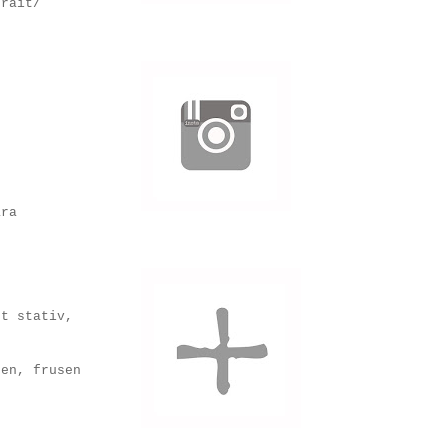
trait/
ara
tt stativ,
ten, frusen