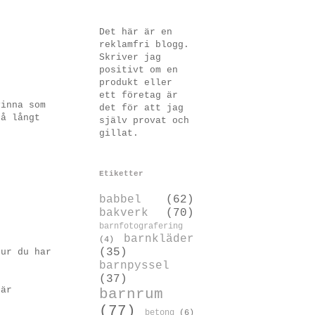
Det här är en
reklamfri blogg.
Skriver jag
positivt om en
produkt eller
ett företag är
vinna som
det för att jag
så långt
själv provat och
gillat.
Etiketter
babbel
(62)
bakverk
(70)
barnfotografering
barnkläder
(4)
(35)
hur du har
barnpyssel
(37)
 är
barnrum
(77)
betong
(6)