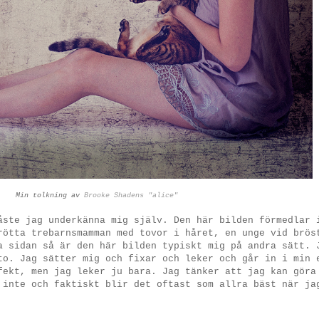
Min tolkning av
Brooke Shadens "alice"
åste jag underkänna mig själv. Den här bilden förmedlar 
rötta trebarnsmamman med tovor i håret, en unge vid brös
a sidan så är den här bilden typiskt mig på andra sätt. 
to. Jag sätter mig och fixar och leker och går in i min 
fekt, men jag leker ju bara. Jag tänker att jag kan göra
 inte och faktiskt blir det oftast som allra bäst när ja