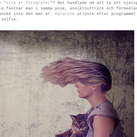
v "
alla är fotografer
"? Det handlade om att ta ett själv
ta fastnar man i samma pose, ansiktsuttryck och förmedla
kanske inte den man är.
Katarina
utlyste efter programmet
 selfie.