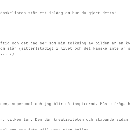
 önskelistan står ett inlägg om hur du gjort detta!
äftig och det jag ser som min tolkning av bilden är en k
som står (sitter)stadigt i livet och det kanske inte är 
a... :)
lden, supercool och jag blir så inspirerad. Måste fråga 
or, vilken tur. Den där kreativiteten och skapande sidan