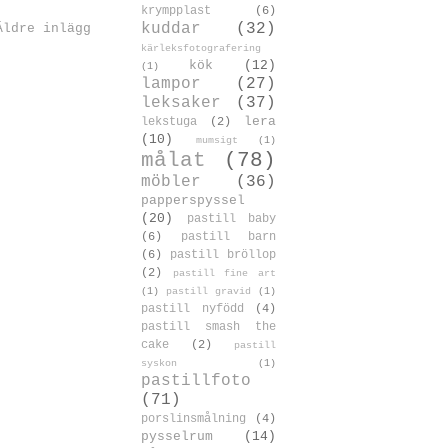
krympplast
(6)
kuddar
(32)
Äldre inlägg
kärleksfotografering
kök
(12)
(1)
lampor
(27)
leksaker
(37)
lera
lekstuga
(2)
(10)
mumsigt
(1)
målat
(78)
möbler
(36)
papperspyssel
(20)
pastill baby
(6)
pastill barn
(6)
pastill bröllop
(2)
pastill fine art
(1)
pastill gravid
(1)
pastill nyfödd
(4)
pastill smash the
cake
(2)
pastill
syskon
(1)
pastillfoto
(71)
porslinsmålning
(4)
pysselrum
(14)