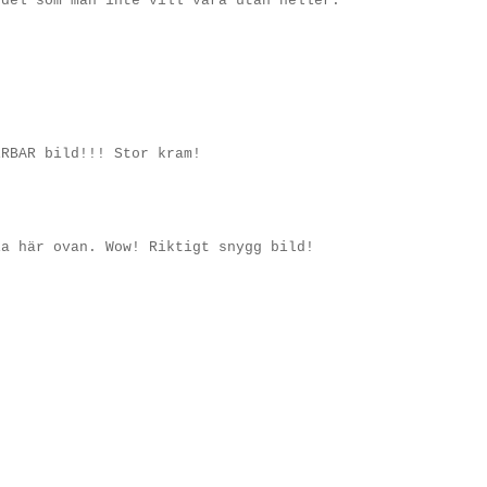
 del som man inte vill vara utan heller.
ERBAR bild!!! Stor kram!
ia här ovan. Wow! Riktigt snygg bild!