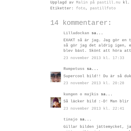
Upplagd av
Malin på pastill.nu
kl
Etiketter:
foto
,
pastillfoto
14 kommentarer:
Lilladockan
sa...
EXAKT så är jag. Jag gör en 
så gör jag det aldrig igen, 
blev bäst. Skönt att höra at
23 november 2013 kl. 17:33
Rumpetuss
sa...
Supercool bild!! Du är så du
23 november 2013 kl. 20:28
kungen o majkis
sa...
Så läcker bild :-D! Man blir
23 november 2013 kl. 22:41
tinajo
sa...
Gillar bilden jättemycket, j