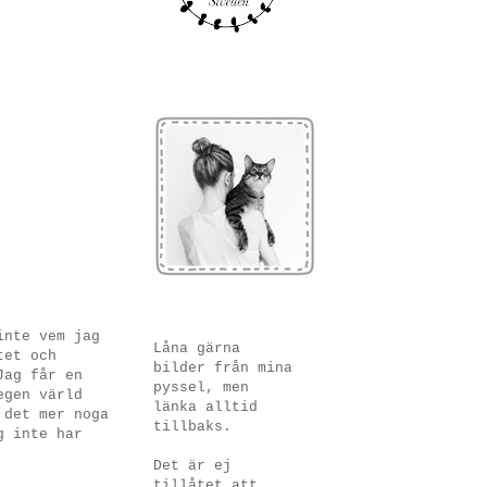
inte vem jag
Låna gärna
tet och
bilder från mina
Jag får en
pyssel, men
egen värld
länka alltid
 det mer noga
tillbaks.
g inte har
Det är ej
tillåtet att