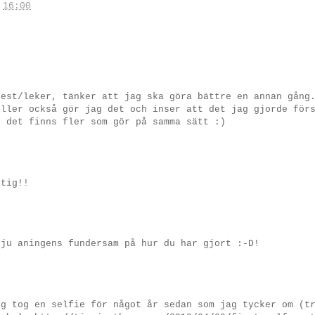
.
16:00
test/leker, tänker att jag ska göra bättre en annan gång
eller också gör jag det och inser att det jag gjorde för
t det finns fler som gör på samma sätt :)
ktig!!
 ju aningens fundersam på hur du har gjort :-D!
ag tog en selfie för något år sedan som jag tycker om (t