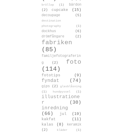
bärdon
bröllop
(1)
cupcake
(15)
(2)
decoupage
(5)
destination
photography
(1)
dockhus
(6)
drömfångare
(2)
fabriken
(85)
familjefotograferin
foto
g
(2)
(114)
fototips
(9)
fyndat
(74)
gips
(2)
glasblåsning
(1)
hundpyssel
(1)
illustratione
r
(30)
inredning
(66)
jul
(19)
kakfat
(11)
kalas
(8)
keramik
(2)
kläder
(1)