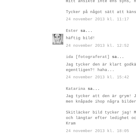
mitt ansikte inte ens syns, 
Tycker på något sätt att kän
24 november 2013 kl. 11:17
Ester
sa...
häftig bild!
24 november 2013 kl. 12:52
ida [fotograferat]
sa...
Jag tycker den är klart godk
egentligen?! haha...
24 november 2013 kl. 15:42
Katarina
sa...
Jag tycker att den är grym! 
men knåpade ihop några bilde
Skitläcker bild tycker jag! 
och längtar efter ledighet o
Kram
24 november 2013 kl. 18:05