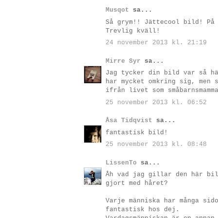
Musqot
sa...
Så grym!! Jättecool bild! På
Trevlig kväll!
24 november 2013 kl. 21:19
Mirre Syr
sa...
Jag tycker din bild var så h
har mycket omkring sig, men 
ifrån livet som småbarnsmamm
25 november 2013 kl. 06:52
Åsa Tidqvist
sa...
fantastisk bild!
25 november 2013 kl. 08:48
LissenTo
sa...
Åh vad jag gillar den här bi
gjort med håret?
Varje människa har många sid
fantastisk hos dej.