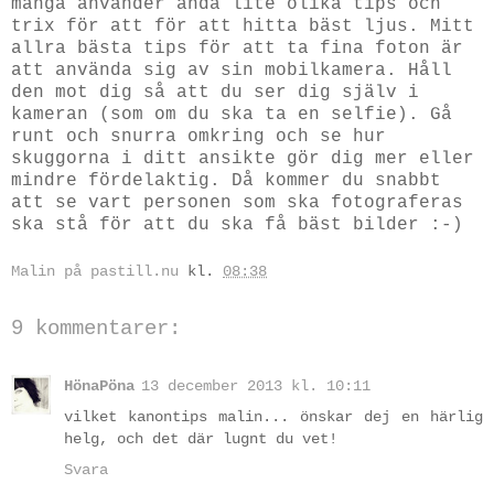
många använder ändå lite olika tips och
trix för att för att hitta bäst ljus. Mitt
allra bästa tips för att ta fina foton är
att använda sig av sin mobilkamera. Håll
den mot dig så att du ser dig själv i
kameran (som om du ska ta en selfie). Gå
runt och snurra omkring och se hur
skuggorna i ditt ansikte gör dig mer eller
mindre fördelaktig. Då kommer du snabbt
att se vart personen som ska fotograferas
ska stå för att du ska få bäst bilder :-)
Malin på pastill.nu
kl.
08:38
9 kommentarer:
HönaPöna
13 december 2013 kl. 10:11
vilket kanontips malin... önskar dej en härlig
helg, och det där lugnt du vet!
Svara