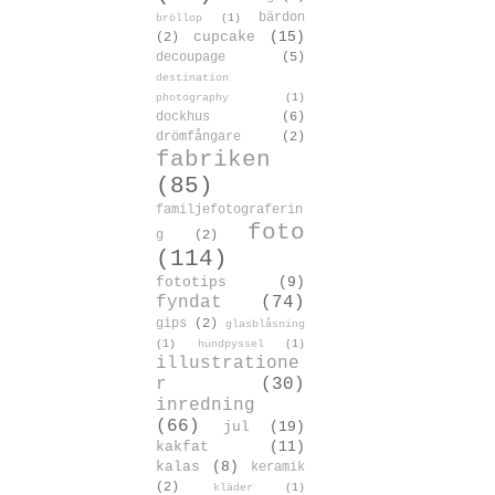
bärdon
bröllop
(1)
cupcake
(15)
(2)
decoupage
(5)
destination
photography
(1)
dockhus
(6)
drömfångare
(2)
fabriken
(85)
familjefotograferin
foto
g
(2)
(114)
fototips
(9)
fyndat
(74)
gips
(2)
glasblåsning
(1)
hundpyssel
(1)
illustratione
r
(30)
inredning
(66)
jul
(19)
kakfat
(11)
kalas
(8)
keramik
(2)
kläder
(1)