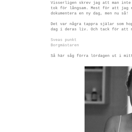
Visserligen skrev jag att man int
tok för långsam. Mest för att jag 
dokumentera en ny dag, men nu så!
Det var några tappra själar som ho
dag i deras liv. Och tack för att
Sveas punkt
Borgmästaren
Så här såg förra lördagen ut i mit