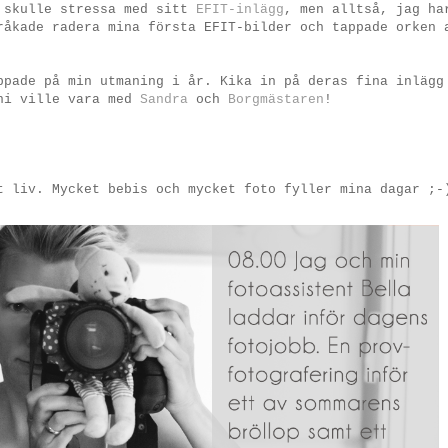
e skulle stressa med sitt
EFIT-inlägg
, men alltså, jag ha
råkade radera mina första EFIT-bilder och tappade orken 
ppade på min utmaning i år. Kika in på deras fina inlägg
 ni ville vara med
Sandra
och
Borgmästaren
!
t liv. Mycket bebis och mycket foto fyller mina dagar ;-