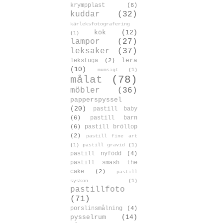
krympplast
(6)
kuddar
(32)
kärleksfotografering
kök
(12)
(1)
lampor
(27)
leksaker
(37)
lera
lekstuga
(2)
(10)
mumsigt
(1)
målat
(78)
möbler
(36)
papperspyssel
(20)
pastill baby
(6)
pastill barn
(6)
pastill bröllop
(2)
pastill fine art
(1)
pastill gravid
(1)
pastill nyfödd
(4)
pastill smash the
cake
(2)
pastill
syskon
(1)
pastillfoto
(71)
porslinsmålning
(4)
pysselrum
(14)