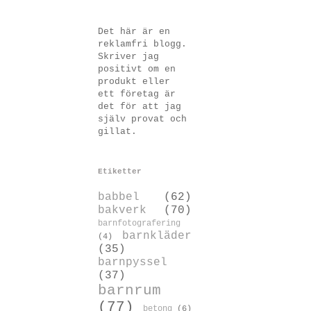
Det här är en
reklamfri blogg.
Skriver jag
positivt om en
produkt eller
ett företag är
det för att jag
själv provat och
gillat.
Etiketter
babbel
(62)
bakverk
(70)
barnfotografering
barnkläder
(4)
(35)
barnpyssel
(37)
barnrum
(77)
betong
(6)