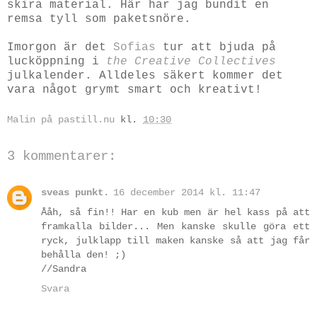
skira material. Här har jag bundit en
remsa tyll som paketsnöre.
Imorgon är det
Sofias
tur att bjuda på
lucköppning i
the Creative Collectives
julkalender. Alldeles säkert kommer det
vara något grymt smart och kreativt!
Malin på pastill.nu
kl.
10:30
3 kommentarer:
sveas punkt.
16 december 2014 kl. 11:47
Ååh, så fin!! Har en kub men är hel kass på att
framkalla bilder... Men kanske skulle göra ett
ryck, julklapp till maken kanske så att jag får
behålla den! ;)
//Sandra
Svara