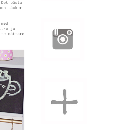
 Det bästa
och täcker
 med
ttre ju
ite nättare