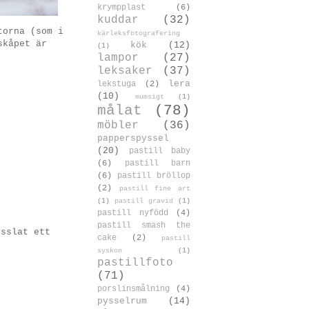
krympplast
(6)
kuddar
(32)
torna (som i
kärleksfotografering
skåpet är
kök
(12)
(1)
lampor
(27)
leksaker
(37)
lera
lekstuga
(2)
(10)
mumsigt
(1)
målat
(78)
möbler
(36)
papperspyssel
(20)
pastill baby
(6)
pastill barn
(6)
pastill bröllop
(2)
pastill fine art
(1)
pastill gravid
(1)
pastill nyfödd
(4)
pastill smash the
ysslat ett
cake
(2)
pastill
syskon
(1)
pastillfoto
(71)
porslinsmålning
(4)
pysselrum
(14)