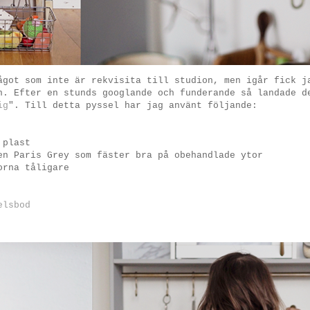
ågot som inte är rekvisita till studion, men igår fick j
n. Efter en stunds googlande och funderande så landade d
ig
". Till detta pyssel har jag använt följande:
 plast
n Paris Grey som fäster bra på obehandlade ytor
orna tåligare
elsbod