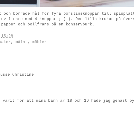
t och borrade hål för fyra porslinsknoppar till spisplat
lev finare med 4 knoppar ;-) ). Den lilla krukan på över
 papper och bollfrans på en konservburk.
.
15:28
saker
,
målat
,
möbler
rüsse Christine
e varit för att mina barn är 18 och 16 hade jag genast p