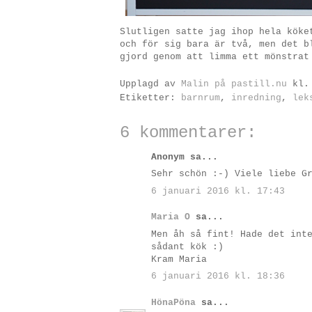
Slutligen satte jag ihop hela köke
och för sig bara är två, men det b
gjord genom att limma ett mönstrat
Upplagd av
Malin på pastill.nu
kl
Etiketter:
barnrum
,
inredning
,
lek
6 kommentarer:
Anonym sa...
Sehr schön :-) Viele liebe G
6 januari 2016 kl. 17:43
Maria O
sa...
Men åh så fint! Hade det int
sådant kök :)
Kram Maria
6 januari 2016 kl. 18:36
HönaPöna
sa...