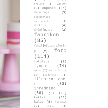
bärdon
bröllop
(1)
cupcake
(15)
(2)
decoupage
(5)
destination
photography
(1)
dockhus
(6)
drömfångare
(2)
fabriken
(85)
familjefotograferin
foto
g
(2)
(114)
fototips
(9)
fyndat
(74)
gips
(2)
glasblåsning
(1)
hundpyssel
(1)
illustratione
r
(30)
inredning
(66)
jul
(19)
kakfat
(11)
kalas
(8)
keramik
(2)
kläder
(1)