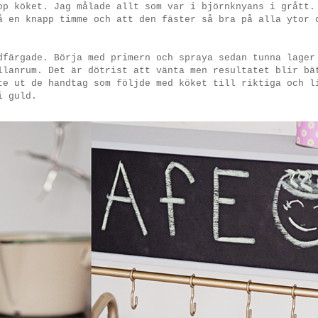
op köket. Jag målade allt som var i björnknyans i grått.
å en knapp timme och att den fäster så bra på alla ytor 
dfärgade. Börja med primern och spraya sedan tunna lager
llanrum. Det är dötrist att vänta men resultatet blir bä
te ut de handtag som följde med köket till riktiga och l
i guld.