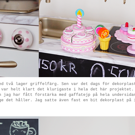
ed två lager griffelfärg. Sen var det dags för dekorplas
 var helt klart det klurigaste i hela det här projektet.
h jag har fått förstärka med gaffatejp på hela undersida
ge det håller. Jag satte även fast en bit dekorplast på 