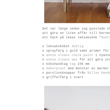
Det var länge sedan jag pysslade n
att göra en liten affär till barne
ett hack på ikeas leksakskök "
dukt
o leksaksköket
duktig
o sprayfärg i guld samt primer för
o
annie sloans chalk paint
i nyanse
o
annie sloans wax
för att göra yt
o kökshandtag
tag
156 mm
o
dekorplast
med mönster av marmor
o porslinsknoppar från
Nillas Hand
o griffelfärg i svart