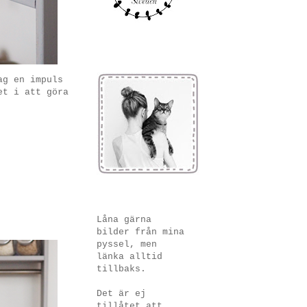
ag en impuls
et i att göra
Låna gärna
bilder från mina
pyssel, men
länka alltid
tillbaks.
Det är ej
tillåtet att