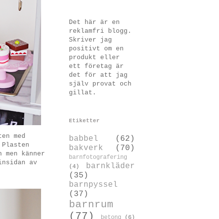
Det här är en
reklamfri blogg.
Skriver jag
positivt om en
produkt eller
ett företag är
det för att jag
själv provat och
gillat.
Etiketter
ten med
babbel
(62)
 Plasten
bakverk
(70)
n men känner
barnfotografering
insidan av
barnkläder
(4)
(35)
barnpyssel
(37)
barnrum
(77)
betong
(6)