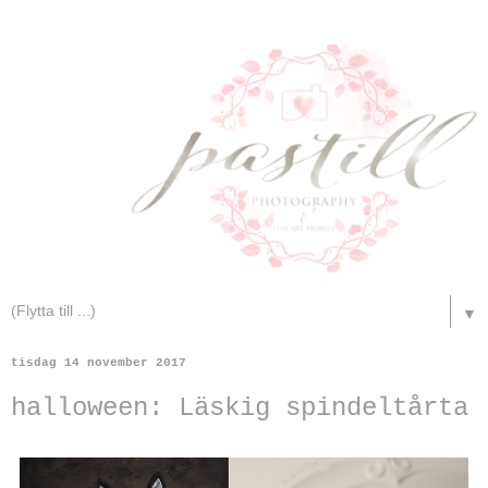
▼
tisdag 14 november 2017
halloween: Läskig spindeltårta