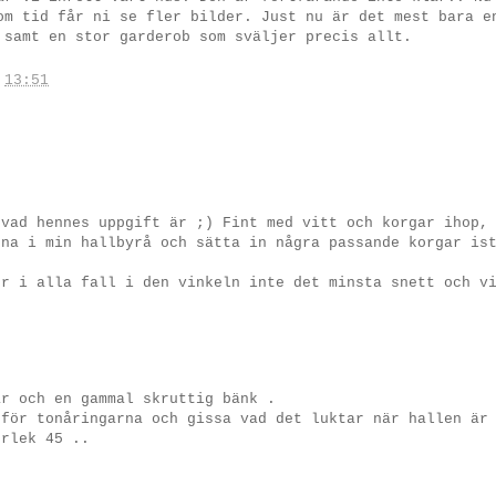
om tid får ni se fler bilder. Just nu är det mest bara e
 samt en stor garderob som sväljer precis allt.
.
13:51
 vad hennes uppgift är ;) Fint med vitt och korgar ihop,
rna i min hallbyrå och sätta in några passande korgar is
er i alla fall i den vinkeln inte det minsta snett och v
ar och en gammal skruttig bänk .
 för tonåringarna och gissa vad det luktar när hallen är
orlek 45 ..