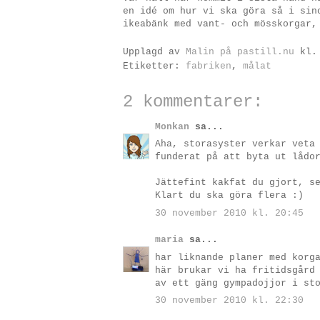
en idé om hur vi ska göra så i sin
ikeabänk med vant- och mösskorgar,
Upplagd av
Malin på pastill.nu
kl
Etiketter:
fabriken
,
målat
2 kommentarer:
Monkan
sa...
Aha, storasyster verkar veta
funderat på att byta ut lådo
Jättefint kakfat du gjort, s
Klart du ska göra flera :)
30 november 2010 kl. 20:45
maria
sa...
har liknande planer med korg
här brukar vi ha fritidsgård
av ett gäng gympadojjor i st
30 november 2010 kl. 22:30