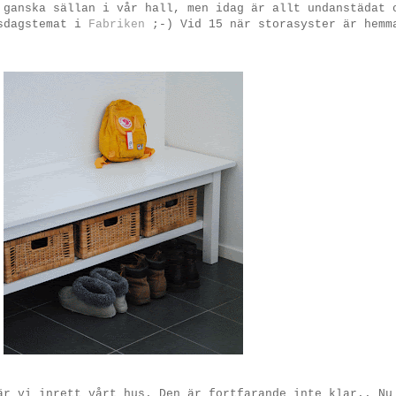
 ganska sällan i vår hall, men idag är allt undanstädat 
isdagstemat i
Fabriken
;-) Vid 15 när storasyster är hemm
är vi inrett vårt hus. Den är fortfarande inte klar.. Nu