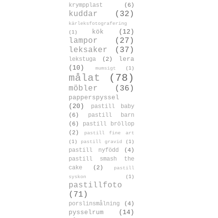
krympplast
(6)
kuddar
(32)
kärleksfotografering
kök
(12)
(1)
lampor
(27)
leksaker
(37)
lera
lekstuga
(2)
(10)
mumsigt
(1)
målat
(78)
möbler
(36)
papperspyssel
(20)
pastill baby
(6)
pastill barn
(6)
pastill bröllop
(2)
pastill fine art
(1)
pastill gravid
(1)
pastill nyfödd
(4)
pastill smash the
cake
(2)
pastill
syskon
(1)
pastillfoto
(71)
porslinsmålning
(4)
pysselrum
(14)