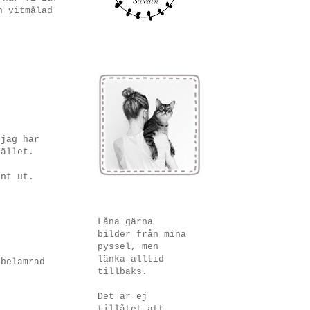
n vitmålad
 jag har
tället.
int ut.
Låna gärna
bilder från mina
pyssel, men
länka alltid
 belamrad
tillbaks.
Det är ej
tillåtet att