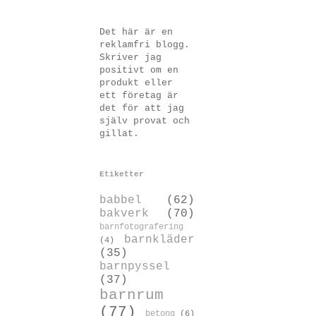
Det här är en
reklamfri blogg.
Skriver jag
positivt om en
produkt eller
ett företag är
det för att jag
själv provat och
gillat.
Etiketter
babbel
(62)
bakverk
(70)
barnfotografering
barnkläder
(4)
(35)
barnpyssel
(37)
barnrum
(77)
betong
(6)