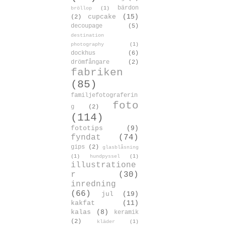
bärdon
bröllop
(1)
cupcake
(15)
(2)
decoupage
(5)
destination
photography
(1)
dockhus
(6)
drömfångare
(2)
fabriken
(85)
familjefotograferin
foto
g
(2)
(114)
fototips
(9)
fyndat
(74)
gips
(2)
glasblåsning
(1)
hundpyssel
(1)
illustratione
r
(30)
inredning
(66)
jul
(19)
kakfat
(11)
kalas
(8)
keramik
(2)
kläder
(1)