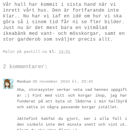
Vår hall har kommit i sista hand när vi
inrett vårt hus. Den är fortfarande inte
klar.. Nu har vi iaf en idé om hur vi ska
göra så i sinom tid får ni se fler bilder.
Just nu är det mest bara en vitmålad
ikeabänk med vant- och mösskorgar, samt en
stor garderob som sväljer precis allt.
Malin på pastill.nu
kl.
13:51
2 kommentarer:
Monkan
30 november 2010 kl. 20:45
Aha, storasyster verkar veta vad hennes uppgift
är ;) Fint med vitt och korgar ihop, jag har
funderat på att byta ut lådorna i min hallbyrå
och sätta in några passande korgar istället.
Jättefint kakfat du gjort, ser i alla fall i
den vinkeln inte det minsta snett och vint ut.