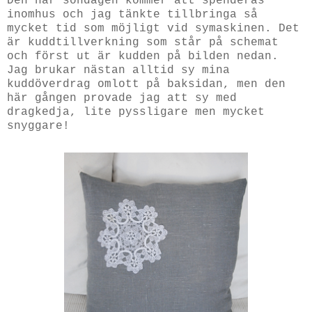
Den här söndagen kommer att spenderas
inomhus och jag tänkte tillbringa så
mycket tid som möjligt vid symaskinen. Det
är kuddtillverkning som står på schemat
och först ut är kudden på bilden nedan.
Jag brukar nästan alltid sy mina
kuddöverdrag omlott på baksidan, men den
här gången provade jag att sy med
dragkedja, lite pyssligare men mycket
snyggare!