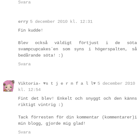
Svara
erry
5 december 2010 kl. 12:31
Fin kudde!
Blev också väldigt förtjust i de söta
svampcupcakes´en som syns i högerspalten, så
bedårande söta! :)
Svara
Viktoria- ♥s t j e r n f a l l♥
5 december 2010
kl. 12:54
Fint det blev! Enkelt och snyggt och den känns
riktigt vintrig :)
Tack förresten för din kommentar (kommentarer)i
min blogg, gjorde mig glad!
Svara