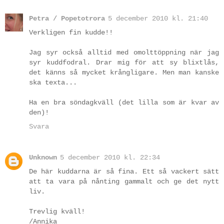
Petra / Popetotrora
5 december 2010 kl. 21:40
Verkligen fin kudde!!
Jag syr också alltid med omolttöppning när jag
syr kuddfodral. Drar mig för att sy blixtlås,
det känns så mycket krångligare. Men man kanske
ska texta...
Ha en bra söndagkväll (det lilla som är kvar av
den)!
Svara
Unknown
5 december 2010 kl. 22:34
De här kuddarna är så fina. Ett så vackert sätt
att ta vara på nånting gammalt och ge det nytt
liv.
Trevlig kväll!
/Annika