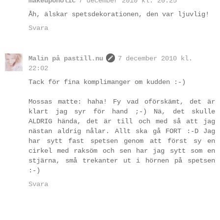
makeupoholic
7 december 2010 kl. 20:25
Åh, älskar spetsdekorationen, den var ljuvlig!
Svara
Malin på pastill.nu
7 december 2010 kl.
22:02
Tack för fina komplimanger om kudden :-)
Mossas matte: haha! Fy vad oförskämt, det är
klart jag syr för hand ;-) Nä, det skulle
ALDRIG hända, det är till och med så att jag
nästan aldrig nålar. Allt ska gå FORT :-D Jag
har sytt fast spetsen genom att först sy en
cirkel med raksöm och sen har jag sytt som en
stjärna, små trekanter ut i hörnen på spetsen
:-)
Svara