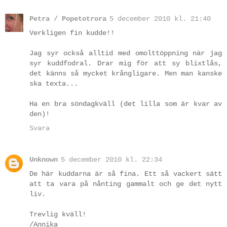
Petra / Popetotrora
5 december 2010 kl. 21:40
Verkligen fin kudde!!
Jag syr också alltid med omolttöppning när jag
syr kuddfodral. Drar mig för att sy blixtlås,
det känns så mycket krångligare. Men man kanske
ska texta...
Ha en bra söndagkväll (det lilla som är kvar av
den)!
Svara
Unknown
5 december 2010 kl. 22:34
De här kuddarna är så fina. Ett så vackert sätt
att ta vara på nånting gammalt och ge det nytt
liv.
Trevlig kväll!
/Annika