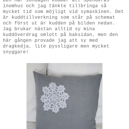
Den här söndagen kommer att spenderas
inomhus och jag tänkte tillbringa så
mycket tid som möjligt vid symaskinen. Det
är kuddtillverkning som står på schemat
och först ut är kudden på bilden nedan.
Jag brukar nästan alltid sy mina
kuddöverdrag omlott på baksidan, men den
här gången provade jag att sy med
dragkedja, lite pyssligare men mycket
snyggare!