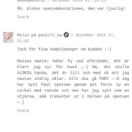
makeupoholic
7 december 2010 kl. 20:25
Åh, älskar spetsdekorationen, den var ljuvlig!
Svara
Malin på pastill.nu
7 december 2010 kl.
22:02
Tack för fina komplimanger om kudden :-)
Mossas matte: haha! Fy vad oförskämt, det är
klart jag syr för hand ;-) Nä, det skulle
ALDRIG hända, det är till och med så att jag
nästan aldrig nålar. Allt ska gå FORT :-D Jag
har sytt fast spetsen genom att först sy en
cirkel med raksöm och sen har jag sytt som en
stjärna, små trekanter ut i hörnen på spetsen
:-)
Svara