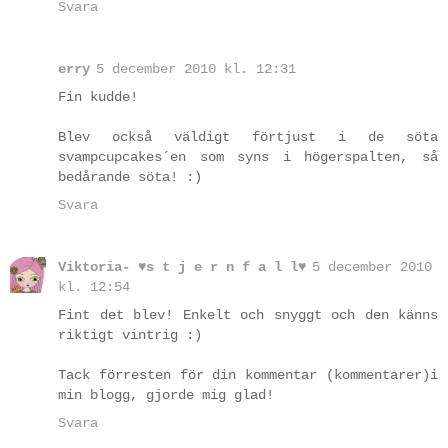
Svara
erry
5 december 2010 kl. 12:31
Fin kudde!
Blev också väldigt förtjust i de söta
svampcupcakes´en som syns i högerspalten, så
bedårande söta! :)
Svara
Viktoria- ♥s t j e r n f a l l♥
5 december 2010
kl. 12:54
Fint det blev! Enkelt och snyggt och den känns
riktigt vintrig :)
Tack förresten för din kommentar (kommentarer)i
min blogg, gjorde mig glad!
Svara