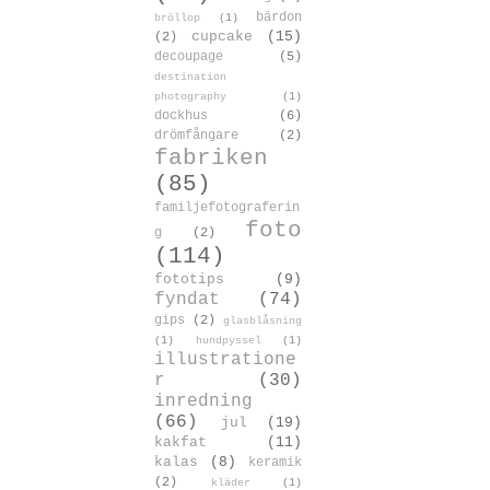
bärdon
bröllop
(1)
cupcake
(15)
(2)
decoupage
(5)
destination
photography
(1)
dockhus
(6)
drömfångare
(2)
fabriken
(85)
familjefotograferin
foto
g
(2)
(114)
fototips
(9)
fyndat
(74)
gips
(2)
glasblåsning
(1)
hundpyssel
(1)
illustratione
r
(30)
inredning
(66)
jul
(19)
kakfat
(11)
kalas
(8)
keramik
(2)
kläder
(1)