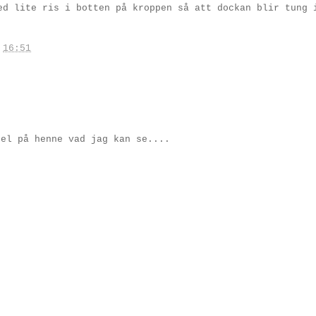
ed lite ris i botten på kroppen så att dockan blir tung 
.
16:51
fel på henne vad jag kan se....