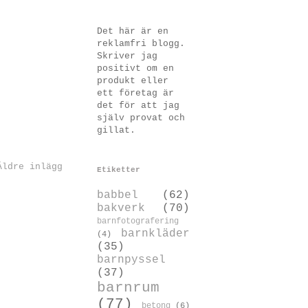
Det här är en
reklamfri blogg.
Skriver jag
positivt om en
produkt eller
ett företag är
det för att jag
själv provat och
gillat.
Äldre inlägg
Etiketter
babbel
(62)
bakverk
(70)
barnfotografering
barnkläder
(4)
(35)
barnpyssel
(37)
barnrum
(77)
betong
(6)