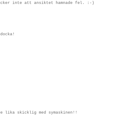
ycker inte att ansiktet hamnade fel. :-)
gdocka!
re lika skicklig med symaskinen!!