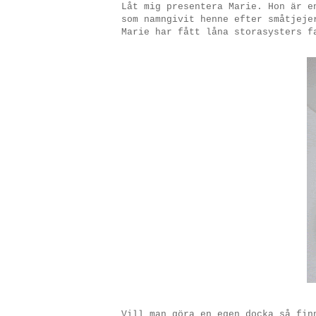
Låt mig presentera Marie. Hon är 
som namngivit henne efter småtjeje
Marie har fått låna storasysters f
Vill man göra en egen docka så fin