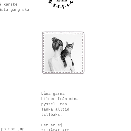
å kanske
ästa gång ska
Låna gärna
bilder från mina
pyssel, men
länka alltid
tillbaks.
Det är ej
ips som jag
tillåtet att