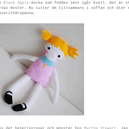
en
Black Apple
-docka som föddes sent igår kväll. Det är s
rnas moster. Nu sitter de tillsammans i soffan och äter 
avorithårspänne.
ns det beskrivningar och mönster hos
Martha Stewart
. Jag