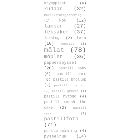
krympplast
(6)
kuddar
(32)
kärleksfotografering
kök
(12)
(1)
lampor
(27)
leksaker
(37)
lera
lekstuga
(2)
(10)
mumsigt
(1)
målat
(78)
möbler
(36)
papperspyssel
(20)
pastill baby
(6)
pastill barn
(6)
pastill bröllop
(2)
pastill fine art
(1)
pastill gravid
(1)
pastill nyfödd
(4)
pastill smash the
cake
(2)
pastill
syskon
(1)
pastillfoto
(71)
porslinsmålning
(4)
pysselrum
(14)