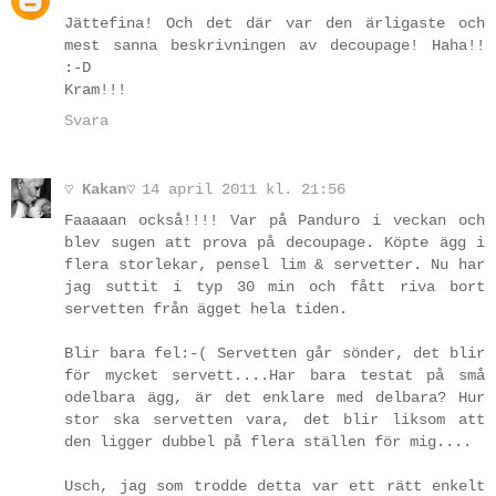
Jättefina! Och det där var den ärligaste och
mest sanna beskrivningen av decoupage! Haha!!
:-D
Kram!!!
Svara
♡ Kakan♡
14 april 2011 kl. 21:56
Faaaaan också!!!! Var på Panduro i veckan och
blev sugen att prova på decoupage. Köpte ägg i
flera storlekar, pensel lim & servetter. Nu har
jag suttit i typ 30 min och fått riva bort
servetten från ägget hela tiden.
Blir bara fel:-( Servetten går sönder, det blir
för mycket servett....Har bara testat på små
odelbara ägg, är det enklare med delbara? Hur
stor ska servetten vara, det blir liksom att
den ligger dubbel på flera ställen för mig....
Usch, jag som trodde detta var ett rätt enkelt