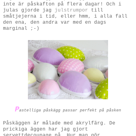
inte är påskafton på flera dagar! Och i
julas gjorde jag
julstrumpor
till
småtjejerna i tid, eller hmm, i alla fall
den ena, den andra var med en dags
marginal ;-)
P
astelliga påskägg passar perfekt på påsken
Påskäggen är målade med akrylfärg. De
prickiga äggen har jag gjort
servettdecoupage på. Hur man gör