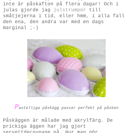
inte är påskafton på flera dagar! Och i
julas gjorde jag
julstrumpor
till
småtjejerna i tid, eller hmm, i alla fall
den ena, den andra var med en dags
marginal ;-)
P
astelliga påskägg passar perfekt på påsken
Påskäggen är målade med akrylfärg. De
prickiga äggen har jag gjort
servettdecoupage på. Hur man gör