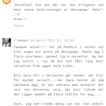
Jättefina! Och det där var den ärligaste och
mest sanna beskrivningen av decoupage! Haha!!
:-D
Kram!!!
Svara
♡ Kakan♡
14 april 2011 kl. 21:56
Faaaaan också!!!! Var på Panduro i veckan och
blev sugen att prova på decoupage. Köpte ägg i
flera storlekar, pensel lim & servetter. Nu har
jag suttit i typ 30 min och fått riva bort
servetten från ägget hela tiden.
Blir bara fel:-( Servetten går sönder, det blir
för mycket servett....Har bara testat på små
odelbara ägg, är det enklare med delbara? Hur
stor ska servetten vara, det blir liksom att
den ligger dubbel på flera ställen för mig....
Usch, jag som trodde detta var ett rätt enkelt