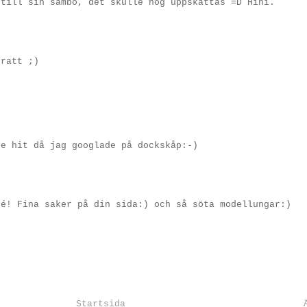
 till sin sambo, det skulle nog uppskattas =D Hihi.
kratt ;)
de hit då jag googlade på dockskåp:-)
dé! Fina saker på din sida:) och så söta modellungar:)
Startsida