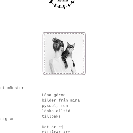
det mönster
Låna gärna
bilder från mina
pyssel, men
länka alltid
tillbaks.
 sig en
Det är ej
tillåtet att