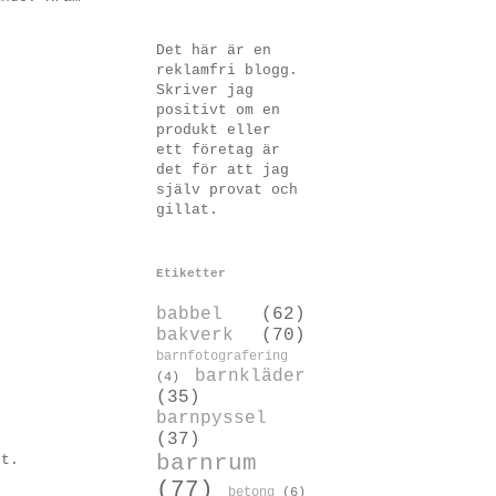
Det här är en
reklamfri blogg.
Skriver jag
positivt om en
produkt eller
ett företag är
det för att jag
själv provat och
gillat.
Etiketter
babbel
(62)
bakverk
(70)
barnfotografering
barnkläder
(4)
(35)
barnpyssel
(37)
barnrum
et.
(77)
betong
(6)