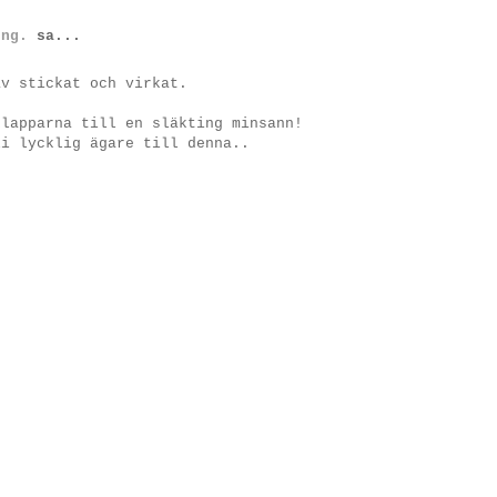
ung.
sa...
av stickat och virkat.
klapparna till en släkting minsann!
li lycklig ägare till denna..