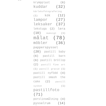
krympplast
(6)
kuddar
(32)
kärleksfotografering
kök
(12)
(1)
lampor
(27)
leksaker
(37)
lera
lekstuga
(2)
(10)
mumsigt
(1)
målat
(78)
möbler
(36)
papperspyssel
(20)
pastill baby
(6)
pastill barn
(6)
pastill bröllop
(2)
pastill fine art
(1)
pastill gravid
(1)
pastill nyfödd
(4)
pastill smash the
cake
(2)
pastill
syskon
(1)
pastillfoto
(71)
porslinsmålning
(4)
pysselrum
(14)