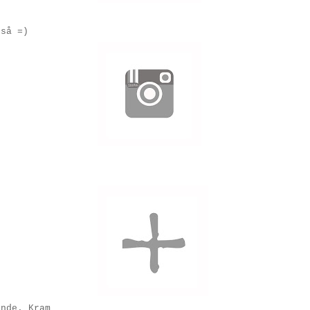
kså =)
ande. Kram