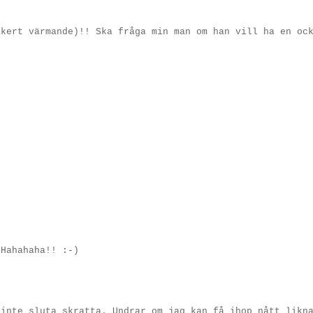
äkert värmande)!! Ska fråga min man om han vill ha en oc
 Hahahaha!! :-)
 inte sluta skratta. Undrar om jag kan få ihop nått likn