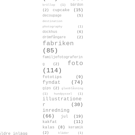
bärdon
bröllop
(1)
cupcake
(15)
(2)
decoupage
(5)
destination
photography
(1)
dockhus
(6)
drömfångare
(2)
fabriken
(85)
familjefotograferin
foto
g
(2)
(114)
fototips
(9)
fyndat
(74)
gips
(2)
glasblåsning
(1)
hundpyssel
(1)
illustratione
r
(30)
inredning
(66)
jul
(19)
kakfat
(11)
kalas
(8)
keramik
(2)
kläder
(1)
Äldre inlägg