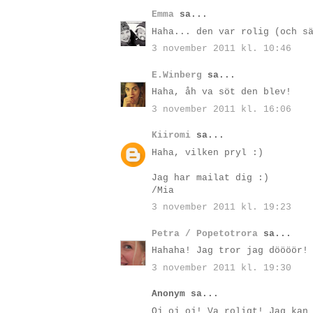
Emma
sa...
Haha... den var rolig (och s
3 november 2011 kl. 10:46
E.Winberg
sa...
Haha, åh va söt den blev!
3 november 2011 kl. 16:06
Kiiromi
sa...
Haha, vilken pryl :)
Jag har mailat dig :)
/Mia
3 november 2011 kl. 19:23
Petra / Popetotrora
sa...
Hahaha! Jag tror jag döööör!
3 november 2011 kl. 19:30
Anonym sa...
Oj oj oj! Va roligt! Jag kan