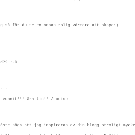
ig så får du se en annan rolig värmare att skapa:)
ad?? :-D
a...
r vunnit!!! Grattis!! /Louise
måste säga att jag inspireras av din blogg otroligt myck