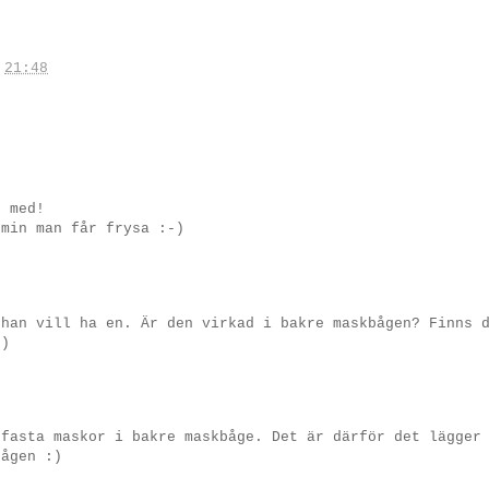
.
21:48
t med!
 min man får frysa :-)
 han vill ha en. Är den virkad i bakre maskbågen? Finns 
:)
 fasta maskor i bakre maskbåge. Det är därför det lägger
bågen :)