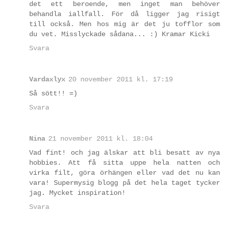
det ett beroende, men inget man behöver
behandla iallfall. För då ligger jag risigt
till också. Men hos mig är det ju tofflor som
du vet. Misslyckade sådana... :) Kramar Kicki
Svara
Vardaxlyx
20 november 2011 kl. 17:19
Så sött!! =)
Svara
Nina
21 november 2011 kl. 18:04
Vad fint! och jag älskar att bli besatt av nya
hobbies. Att få sitta uppe hela natten och
virka filt, göra örhängen eller vad det nu kan
vara! Supermysig blogg på det hela taget tycker
jag. Mycket inspiration!
Svara