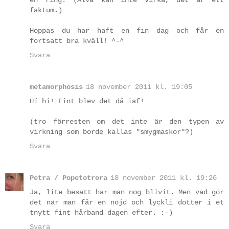
en ring. (Alva kan inte virka, det är ett
faktum.)
Hoppas du har haft en fin dag och får en
fortsatt bra kväll! ^-^
Svara
metamorphosis
18 november 2011 kl. 19:05
Hí hi! Fint blev det då iaf!
(tro förresten om det inte är den typen av
virkning som borde kallas "smygmaskor"?)
Svara
Petra / Popetotrora
18 november 2011 kl. 19:26
Ja, lite besatt har man nog blivit. Men vad gör
det när man får en nöjd och lyckli dotter i et
tnytt fint hårband dagen efter. :-)
Svara