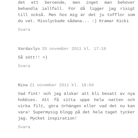
det ett beroende, men inget man behöver
behandla iallfall. För då ligger jag risigt
till också. Men hos mig är det ju tofflor som
du vet. Misslyckade sådana... :) Kramar Kicki
Svara
Vardaxlyx
20 november 2011 kl. 17:19
Så sött!! =)
Svara
Nina
21 november 2011 kl. 18:04
Vad fint! och jag älskar att bli besatt av nya
hobbies. Att få sitta uppe hela natten och
virka filt, göra örhängen eller vad det nu kan
vara! Supermysig blogg på det hela taget tycker
jag. Mycket inspiration!
Svara