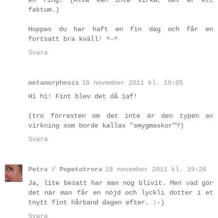
en ring. (Alva kan inte virka, det är ett
faktum.)
Hoppas du har haft en fin dag och får en
fortsatt bra kväll! ^-^
Svara
metamorphosis
18 november 2011 kl. 19:05
Hí hi! Fint blev det då iaf!
(tro förresten om det inte är den typen av
virkning som borde kallas "smygmaskor"?)
Svara
Petra / Popetotrora
18 november 2011 kl. 19:26
Ja, lite besatt har man nog blivit. Men vad gör
det när man får en nöjd och lyckli dotter i et
tnytt fint hårband dagen efter. :-)
Svara