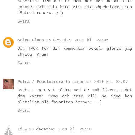
Superfin! Och det är som när man bakat till
kalaset och alla bara vill äta köpekakorna man
köpte i reserv. ;-)
Svara
Stina Glaas
15 december 2011 kl. 22:05
Och TACK för din kommentar också, glömde jag
skriva. Kram!
Svara
Petra / Popetotrora
15 december 2011 kl. 22:07
Äsch... man vet aldrg med de små liven... det
dom kastar iväg och inte vill ha idag kan
plötsligt bli favoriten imrogn. :-)
Svara
Li.W
15 december 2011 kl. 22:58