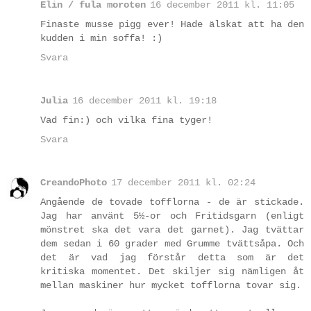
Elin / fula moroten
16 december 2011 kl. 11:05
Finaste musse pigg ever! Hade älskat att ha den
kudden i min soffa! :)
Svara
Julia
16 december 2011 kl. 19:18
Vad fin:) och vilka fina tyger!
Svara
CreandoPhoto
17 december 2011 kl. 02:24
Angående de tovade tofflorna - de är stickade.
Jag har använt 5½-or och Fritidsgarn (enligt
mönstret ska det vara det garnet). Jag tvättar
dem sedan i 60 grader med Grumme tvättsåpa. Och
det är vad jag förstår detta som är det
kritiska momentet. Det skiljer sig nämligen åt
mellan maskiner hur mycket tofflorna tovar sig.