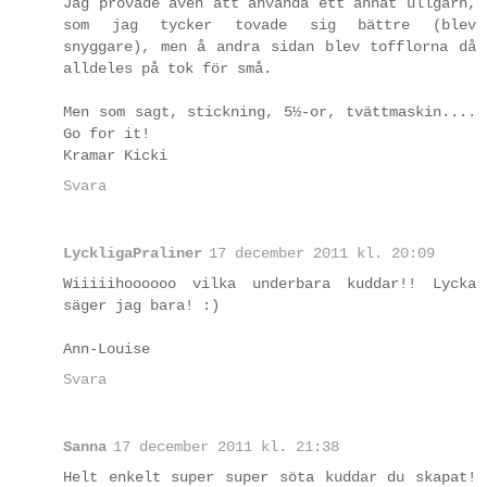
Jag provade även att använda ett annat ullgarn,
som jag tycker tovade sig bättre (blev
snyggare), men å andra sidan blev tofflorna då
alldeles på tok för små.
Men som sagt, stickning, 5½-or, tvättmaskin....
Go for it!
Kramar Kicki
Svara
LyckligaPraliner
17 december 2011 kl. 20:09
Wiiiiihoooooo vilka underbara kuddar!! Lycka
säger jag bara! :)
Ann-Louise
Svara
Sanna
17 december 2011 kl. 21:38
Helt enkelt super super söta kuddar du skapat!