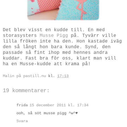
Det blev visst en kudde till. En med
storasysters
Musse Pigg
på. Tyvärr ville
lilla fröken inte ha den. Hon kastade iväg
den så långt hon bara kunde. Synd, den
passade så fint ihop med hennes andra
kuddar. Fast bra för oss, klart man vill
ha en Musse-kudde att krama på!
Malin på pastill.nu
kl.
17:13
19 kommentarer:
frida
15 december 2011 kl. 17:34
ooh, så söt musse pigg ^w^♥
Svara