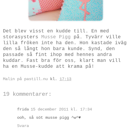
Det blev visst en kudde till. En med
storasysters
Musse Pigg
på. Tyvärr ville
lilla fröken inte ha den. Hon kastade iväg
den så långt hon bara kunde. Synd, den
passade så fint ihop med hennes andra
kuddar. Fast bra för oss, klart man vill
ha en Musse-kudde att krama på!
Malin på pastill.nu
kl.
17:13
19 kommentarer:
frida
15 december 2011 kl. 17:34
ooh, så söt musse pigg ^w^♥
Svara