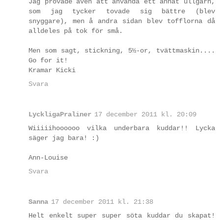
Jag provade även att använda ett annat ullgarn,
som jag tycker tovade sig bättre (blev
snyggare), men å andra sidan blev tofflorna då
alldeles på tok för små.
Men som sagt, stickning, 5½-or, tvättmaskin....
Go for it!
Kramar Kicki
Svara
LyckligaPraliner
17 december 2011 kl. 20:09
Wiiiiihoooooo vilka underbara kuddar!! Lycka
säger jag bara! :)
Ann-Louise
Svara
Sanna
17 december 2011 kl. 21:38
Helt enkelt super super söta kuddar du skapat!