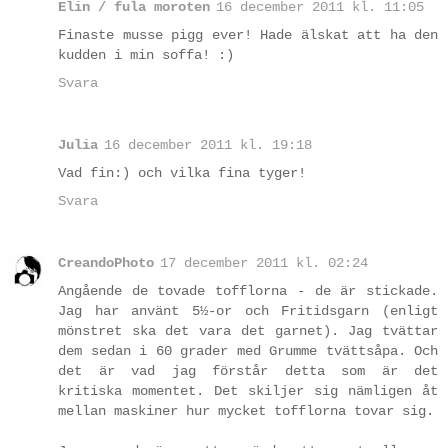
Elin / fula moroten
16 december 2011 kl. 11:05
Finaste musse pigg ever! Hade älskat att ha den
kudden i min soffa! :)
Svara
Julia
16 december 2011 kl. 19:18
Vad fin:) och vilka fina tyger!
Svara
CreandoPhoto
17 december 2011 kl. 02:24
Angående de tovade tofflorna - de är stickade.
Jag har använt 5½-or och Fritidsgarn (enligt
mönstret ska det vara det garnet). Jag tvättar
dem sedan i 60 grader med Grumme tvättsåpa. Och
det är vad jag förstår detta som är det
kritiska momentet. Det skiljer sig nämligen åt
mellan maskiner hur mycket tofflorna tovar sig.