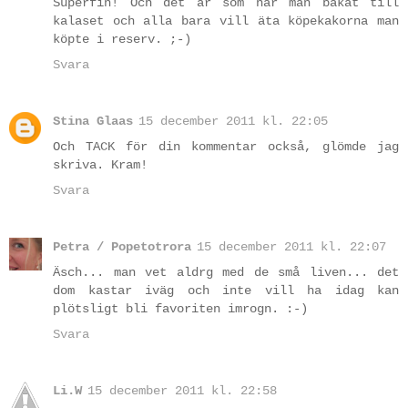
Superfin! Och det är som när man bakat till
kalaset och alla bara vill äta köpekakorna man
köpte i reserv. ;-)
Svara
Stina Glaas
15 december 2011 kl. 22:05
Och TACK för din kommentar också, glömde jag
skriva. Kram!
Svara
Petra / Popetotrora
15 december 2011 kl. 22:07
Äsch... man vet aldrg med de små liven... det
dom kastar iväg och inte vill ha idag kan
plötsligt bli favoriten imrogn. :-)
Svara
Li.W
15 december 2011 kl. 22:58