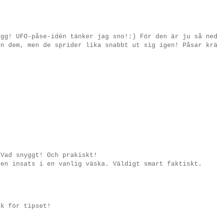
ygg! UFO-påse-idén tänker jag sno!:) För den är ju så ne
in dem, men de sprider lika snabbt ut sig igen! Påsar kr
 Vad snyggt! Och prakiskt!
 en insats i en vanlig väska. Väldigt smart faktiskt.
ck för tipset!