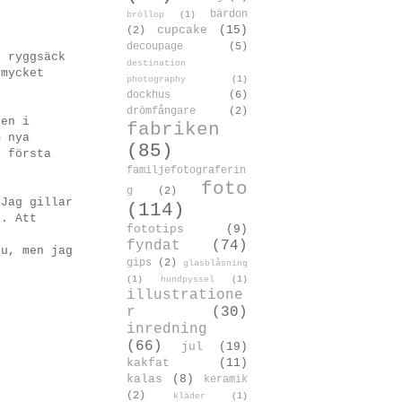
bärdon
bröllop
(1)
cupcake
(15)
(2)
decoupage
(5)
n ryggsäck
destination
 mycket
photography
(1)
dockhus
(6)
drömfångare
(2)
nen i
fabriken
m nya
(85)
r första
familjefotograferin
foto
g
(2)
 Jag gillar
(114)
n. Att
fototips
(9)
fyndat
(74)
nu, men jag
gips
(2)
glasblåsning
(1)
hundpyssel
(1)
illustratione
r
(30)
inredning
(66)
jul
(19)
kakfat
(11)
kalas
(8)
keramik
(2)
kläder
(1)