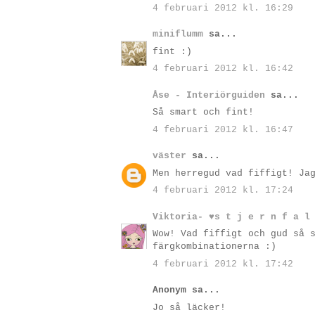
4 februari 2012 kl. 16:29
miniflumm
sa...
fint :)
4 februari 2012 kl. 16:42
Åse - Interiörguiden
sa...
Så smart och fint!
4 februari 2012 kl. 16:47
väster
sa...
Men herregud vad fiffigt! Ja
4 februari 2012 kl. 17:24
Viktoria- ♥s t j e r n f a l
Wow! Vad fiffigt och gud så 
färgkombinationerna :)
4 februari 2012 kl. 17:42
Anonym sa...
Jo så läcker!