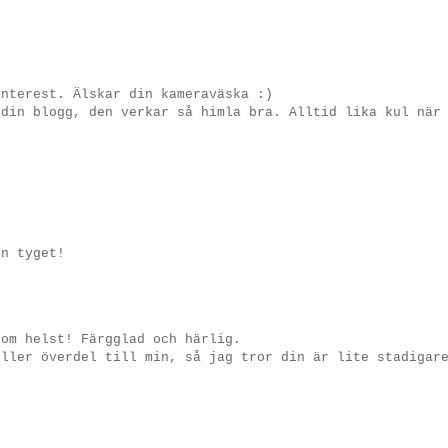
interest. Älskar din kameraväska :)
 din blogg, den verkar så himla bra. Alltid lika kul när
en tyget!
som helst! Färgglad och härlig.
eller överdel till min, så jag tror din är lite stadigar