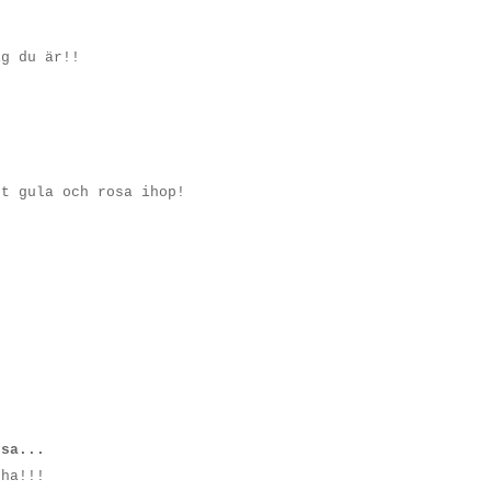
ig du är!!
et gula och rosa ihop!
sa...
 ha!!!