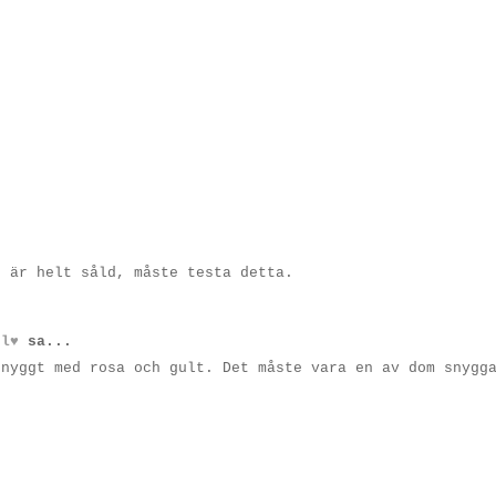
g är helt såld, måste testa detta.
 l♥
sa...
snyggt med rosa och gult. Det måste vara en av dom snygg