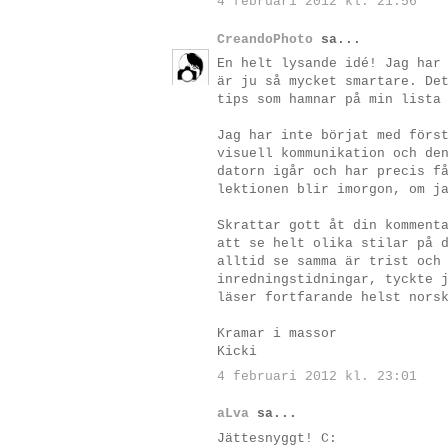
4 februari 2012 kl. 21:56
CreandoPhoto
sa...
En helt lysande idé! Jag har
är ju så mycket smartare. De
tips som hamnar på min lista
Jag har inte börjat med förs
visuell kommunikation och de
datorn igår och har precis f
lektionen blir imorgon, om j
Skrattar gott åt din komment
att se helt olika stilar på 
alltid se samma är trist och
inredningstidningar, tyckte 
läser fortfarande helst nors
Kramar i massor
Kicki
4 februari 2012 kl. 23:01
aLva
sa...
Jättesnyggt! C: