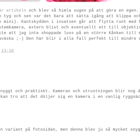
är artikeln
och blev så himla sugen på att göra en egen.
h tyg och sen var det bara att sätta igång att klippa oc
n mini). Kantskydden i insatsen går att flytta runt med 
stemkamera, extern blixt och eventuellt ett till objekti
ite att jag inte shoppade loss på en större Kånken till 
aväska ;-) Den här blir i alla fall perfekt till mindre 
.
13:10
snyggt och praktiskt. Kameran och utrustningen blir nog 
 kan tro att det döljer sig en kamera i en vanlig ryggsä
en variant på fotosidan, men denna blev ju så mycket sny