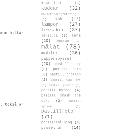
krympplast
(6)
kuddar
(32)
kärleksfotografering
kök
(12)
(1)
lampor
(27)
leksaker
(37)
 man hittar
lera
lekstuga
(2)
(10)
mumsigt
(1)
målat
(78)
möbler
(36)
papperspyssel
(20)
pastill baby
(6)
pastill barn
(6)
pastill bröllop
(2)
pastill fine art
(1)
pastill gravid
(1)
pastill nyfödd
(4)
pastill smash the
cake
(2)
pastill
e. Också är
syskon
(1)
pastillfoto
(71)
porslinsmålning
(4)
pysselrum
(14)