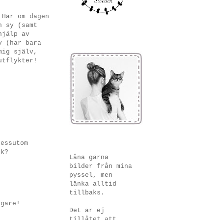
 Här om dagen
h sy (samt
hjälp av
v (har bara
mig själv,
utflykter!
dessutom
ck?
Låna gärna
bilder från mina
pyssel, men
länka alltid
tillbaks.
ggare!
Det är ej
tillåtet att