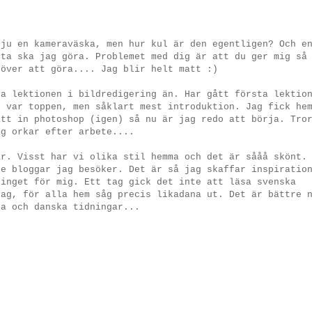
 ju en kameraväska, men hur kul är den egentligen? Och e
tta ska jag göra. Problemet med dig är att du ger mig så
 över att göra.... Jag blir helt matt :)
ta lektionen i bildredigering än. Har gått första lektio
n var toppen, men såklart mest introduktion. Jag fick he
ått in photoshop (igen) så nu är jag redo att börja. Tro
ag orkar efter arbete....
ar. Visst har vi olika stil hemma och det är sååå skönt.
de bloggar jag besöker. Det är så jag skaffar inspiratio
 inget för mig. Ett tag gick det inte att läsa svenska
jag, för alla hem såg precis likadana ut. Det är bättre 
ka och danska tidningar...