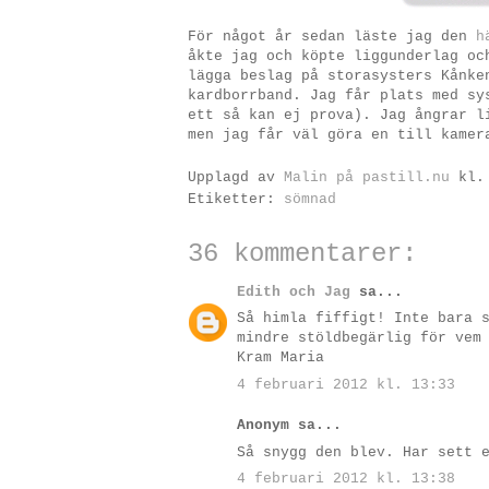
För något år sedan läste jag den
h
åkte jag och köpte liggunderlag oc
lägga beslag på storasysters Kånke
kardborrband. Jag får plats med sy
ett så kan ej prova). Jag ångrar l
men jag får väl göra en till kamer
Upplagd av
Malin på pastill.nu
kl
Etiketter:
sömnad
36 kommentarer:
Edith och Jag
sa...
Så himla fiffigt! Inte bara 
mindre stöldbegärlig för vem
Kram Maria
4 februari 2012 kl. 13:33
Anonym sa...
Så snygg den blev. Har sett 
4 februari 2012 kl. 13:38