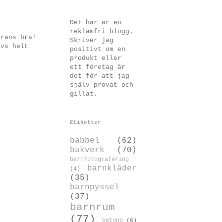
Det här är en
reklamfri blogg.
drans bra!
Skriver jag
ävs helt
positivt om en
produkt eller
ett företag är
det för att jag
själv provat och
gillat.
Etiketter
babbel
(62)
bakverk
(70)
barnfotografering
barnkläder
(4)
(35)
barnpyssel
(37)
barnrum
(77)
betong
(6)