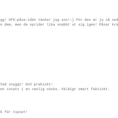
ygg! UFO-påse-idén tänker jag sno!:) För den är ju så ne
in dem, men de sprider lika snabbt ut sig igen! Påsar kr
 Vad snyggt! Och prakiskt!
 en insats i en vanlig väska. Väldigt smart faktiskt.
ck för tipset!