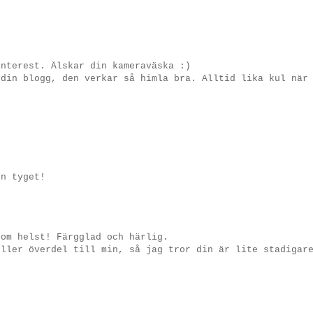
interest. Älskar din kameraväska :)
 din blogg, den verkar så himla bra. Alltid lika kul när
en tyget!
som helst! Färgglad och härlig.
eller överdel till min, så jag tror din är lite stadigar