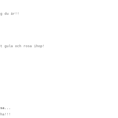
ig du är!!
et gula och rosa ihop!
sa...
 ha!!!