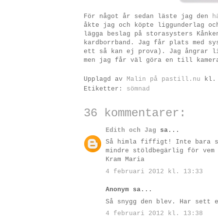
För något år sedan läste jag den
h
åkte jag och köpte liggunderlag oc
lägga beslag på storasysters Kånke
kardborrband. Jag får plats med sy
ett så kan ej prova). Jag ångrar l
men jag får väl göra en till kamer
Upplagd av
Malin på pastill.nu
kl
Etiketter:
sömnad
36 kommentarer:
Edith och Jag
sa...
Så himla fiffigt! Inte bara 
mindre stöldbegärlig för vem
Kram Maria
4 februari 2012 kl. 13:33
Anonym sa...
Så snygg den blev. Har sett 
4 februari 2012 kl. 13:38