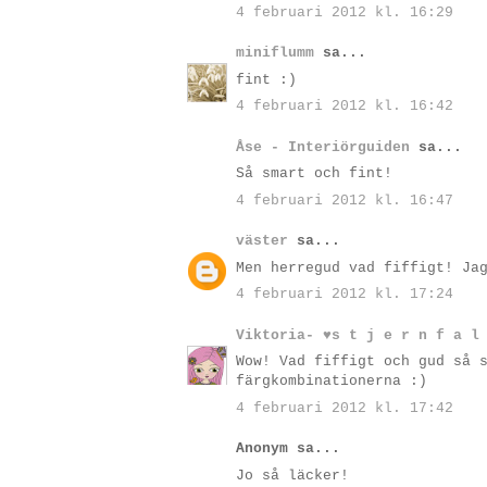
4 februari 2012 kl. 16:29
miniflumm
sa...
fint :)
4 februari 2012 kl. 16:42
Åse - Interiörguiden
sa...
Så smart och fint!
4 februari 2012 kl. 16:47
väster
sa...
Men herregud vad fiffigt! Ja
4 februari 2012 kl. 17:24
Viktoria- ♥s t j e r n f a l
Wow! Vad fiffigt och gud så 
färgkombinationerna :)
4 februari 2012 kl. 17:42
Anonym sa...
Jo så läcker!