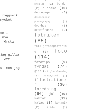
bärdon
bröllop
(1)
cupcake
(15)
(2)
decoupage
(5)
n ryggsäck
destination
 mycket
photography
(1)
dockhus
(6)
drömfångare
(2)
nen i
fabriken
m nya
(85)
r första
familjefotograferin
foto
g
(2)
 Jag gillar
(114)
n. Att
fototips
(9)
fyndat
(74)
nu, men jag
gips
(2)
glasblåsning
(1)
hundpyssel
(1)
illustratione
r
(30)
inredning
(66)
jul
(19)
kakfat
(11)
kalas
(8)
keramik
(2)
kläder
(1)