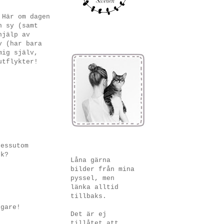
 Här om dagen
h sy (samt
hjälp av
v (har bara
mig själv,
utflykter!
dessutom
ck?
Låna gärna
bilder från mina
pyssel, men
länka alltid
tillbaks.
ggare!
Det är ej
tillåtet att