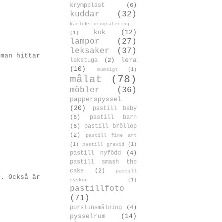
krympplast
(6)
kuddar
(32)
kärleksfotografering
kök
(12)
(1)
lampor
(27)
leksaker
(37)
 man hittar
lera
lekstuga
(2)
(10)
mumsigt
(1)
målat
(78)
möbler
(36)
papperspyssel
(20)
pastill baby
(6)
pastill barn
(6)
pastill bröllop
(2)
pastill fine art
(1)
pastill gravid
(1)
pastill nyfödd
(4)
pastill smash the
cake
(2)
pastill
e. Också är
syskon
(1)
pastillfoto
(71)
porslinsmålning
(4)
pysselrum
(14)