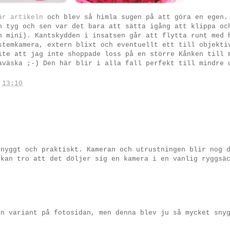
är artikeln
och blev så himla sugen på att göra en egen.
h tyg och sen var det bara att sätta igång att klippa oc
n mini). Kantskydden i insatsen går att flytta runt med 
stemkamera, extern blixt och eventuellt ett till objekti
ite att jag inte shoppade loss på en större Kånken till 
aväska ;-) Den här blir i alla fall perfekt till mindre 
.
13:10
snyggt och praktiskt. Kameran och utrustningen blir nog 
 kan tro att det döljer sig en kamera i en vanlig ryggsä
en variant på fotosidan, men denna blev ju så mycket sny