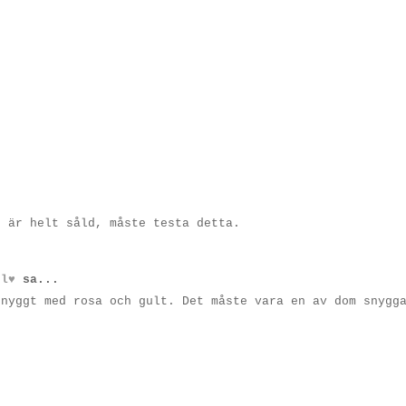
g är helt såld, måste testa detta.
 l♥
sa...
snyggt med rosa och gult. Det måste vara en av dom snygg