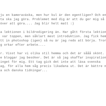
 ju en kameraväska, men hur kul är den egentligen? Och e
tta ska jag göra. Problemet med dig är att du ger mig så
 över att göra.... Jag blir helt matt :)
ta lektionen i bildredigering än. Har gått första lektio
n var toppen, men såklart mest introduktion. Jag fick he
ått in photoshop (igen) så nu är jag redo att börja. Tro
ag orkar efter arbete....
ar. Visst har vi olika stil hemma och det är sååå skönt.
de bloggar jag besöker. Det är så jag skaffar inspiratio
 inget för mig. Ett tag gick det inte att läsa svenska
jag, för alla hem såg precis likadana ut. Det är bättre 
ka och danska tidningar...