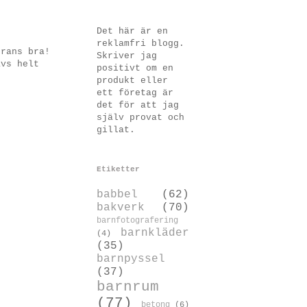
Det här är en
reklamfri blogg.
drans bra!
Skriver jag
ävs helt
positivt om en
produkt eller
ett företag är
det för att jag
själv provat och
gillat.
Etiketter
babbel
(62)
bakverk
(70)
barnfotografering
barnkläder
(4)
(35)
barnpyssel
(37)
barnrum
(77)
betong
(6)