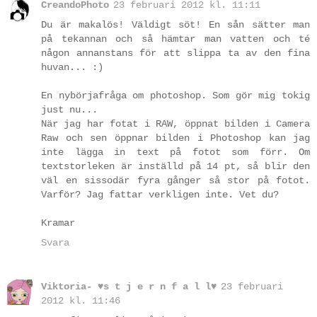
CreandoPhoto
23 februari 2012 kl. 11:11
Du är makalös! Väldigt söt! En sån sätter man
på tekannan och så hämtar man vatten och té
någon annanstans för att slippa ta av den fina
huvan... :)
En nybörjafråga om photoshop. Som gör mig tokig
just nu...
När jag har fotat i RAW, öppnat bilden i Camera
Raw och sen öppnar bilden i Photoshop kan jag
inte lägga in text på fotot som förr. Om
textstorleken är inställd på 14 pt, så blir den
väl en sissodär fyra gånger så stor på fotot.
Varför? Jag fattar verkligen inte. Vet du?
Kramar
Svara
Viktoria- ♥s t j e r n f a l l♥
23 februari
2012 kl. 11:46