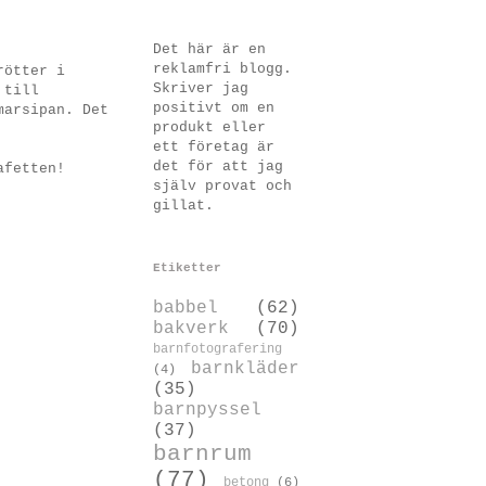
Det här är en
reklamfri blogg.
rötter i
Skriver jag
 till
positivt om en
marsipan. Det
produkt eller
ett företag är
det för att jag
afetten!
själv provat och
gillat.
Etiketter
babbel
(62)
bakverk
(70)
barnfotografering
barnkläder
(4)
(35)
barnpyssel
(37)
barnrum
(77)
betong
(6)