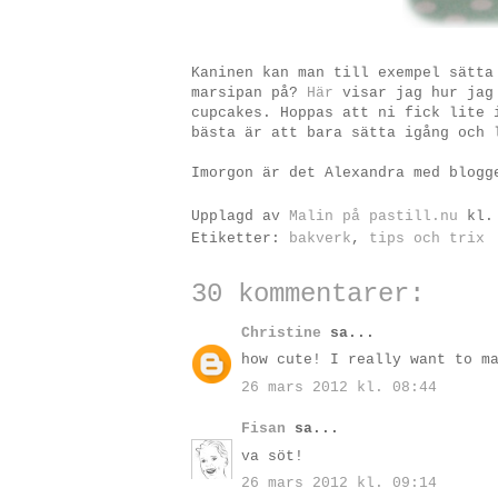
Kaninen kan man till exempel sätt
marsipan på?
Här
visar jag hur jag
cupcakes. Hoppas att ni fick lite 
bästa är att bara sätta igång och 
Imorgon är det Alexandra med blog
Upplagd av
Malin på pastill.nu
kl
Etiketter:
bakverk
,
tips och trix
30 kommentarer:
Christine
sa...
how cute! I really want to m
26 mars 2012 kl. 08:44
Fisan
sa...
va söt!
26 mars 2012 kl. 09:14