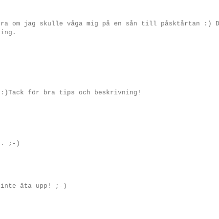
dra om jag skulle våga mig på en sån till påsktårtan :) 
ning.
 :)Tack för bra tips och beskrivning!
.. ;-)
 inte äta upp! ;-)