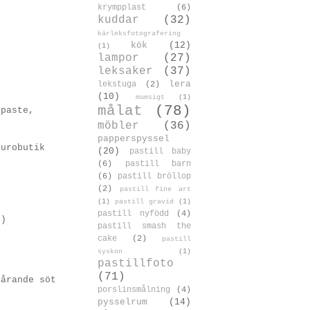
krympplast
(6)
kuddar
(32)
kärleksfotografering
kök
(12)
(1)
lampor
(27)
leksaker
(37)
lera
lekstuga
(2)
(10)
mumsigt
(1)
målat
(78)
rpaste,
möbler
(36)
papperspyssel
durobutik
(20)
pastill baby
(6)
pastill barn
(6)
pastill bröllop
(2)
pastill fine art
(1)
pastill gravid
(1)
pastill nyfödd
(4)
:)
pastill smash the
cake
(2)
pastill
syskon
(1)
pastillfoto
(71)
dårande söt
porslinsmålning
(4)
pysselrum
(14)