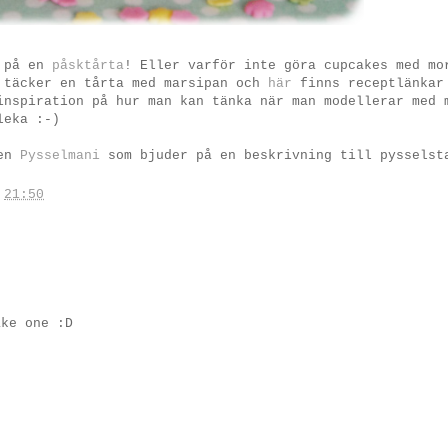
a på en
påsktårta
! Eller varför inte göra cupcakes med mo
 täcker en tårta med marsipan och
här
finns receptlänkar
inspiration på hur man kan tänka när man modellerar med 
leka :-)
gen
Pysselmani
som bjuder på en beskrivning till pysselst
.
21:50
ake one :D