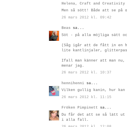
Helena, Craft and Creativity
Men så sött! Både att se på 
26 mars 2012 kl. 09:42
Beas
sa...
Söt - på alla möjliga sätt o
(Såg igår att de fått in en 
lite kantlinjaler, glitterpa
Ifall man känner att man nu,
menar jag.
26 mars 2012 kl. 10:37
hennihenni
sa...
Vilken gullig kanin, hur kan
26 mars 2012 kl. 11:15
Fröken Pimpinett
sa...
Du får det att se så lätt ut
i alla fall.
26 mars 2012 kl. 12:08