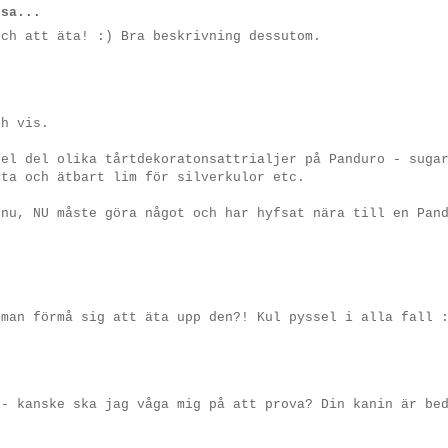
sa...
och att äta! :) Bra beskrivning dessutom.
ch vis.
hel del olika tårtdekoratonsattrialjer på Panduro - suga
sta och ätbart lim för silverkulor etc.
 nu, NU måste göra något och har hyfsat nära till en Pan
 man förmå sig att äta upp den?! Kul pyssel i alla fall 
 - kanske ska jag våga mig på att prova? Din kanin är be