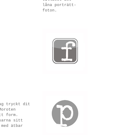
låna porträtt-
foton.
ag tryckt dit
Moroten
tt form.
sarna sitt
 med ätbar