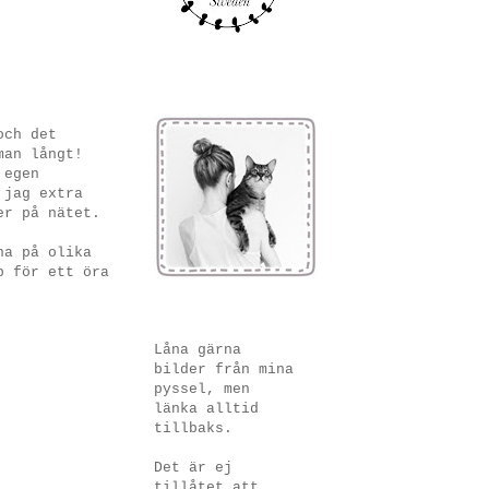
och det
man långt!
 egen
 jag extra
er på nätet.
na på olika
p för ett öra
Låna gärna
bilder från mina
pyssel, men
länka alltid
tillbaks.
Det är ej
tillåtet att