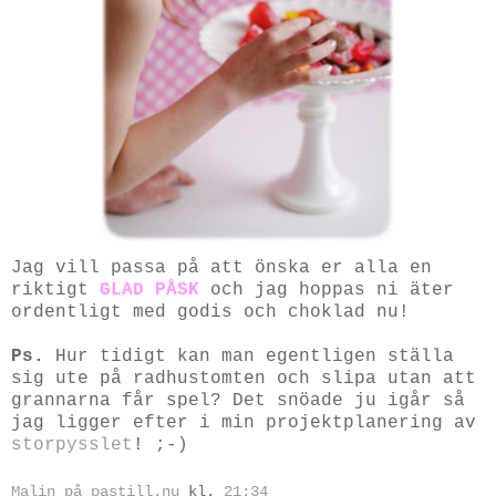
Jag vill passa på att önska er alla en
riktigt
GLAD PÅSK
och jag hoppas ni äter
ordentligt med godis och choklad nu!
Ps.
Hur tidigt kan man egentligen ställa
sig ute på radhustomten och slipa utan att
grannarna får spel? Det snöade ju igår så
jag ligger efter i min projektplanering av
storpysslet
! ;-)
Malin på pastill.nu
kl.
21:34