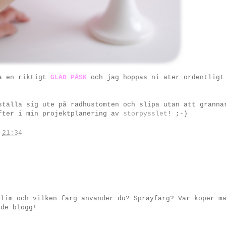
la en riktigt
GLAD PÅSK
och jag hoppas ni äter ordentligt
tälla sig ute på radhustomten och slipa utan att granna
efter i min projektplanering av
storpysslet
! ;-)
.
21:34
 lim och vilken färg använder du? Sprayfärg? Var köper m
nde blogg!