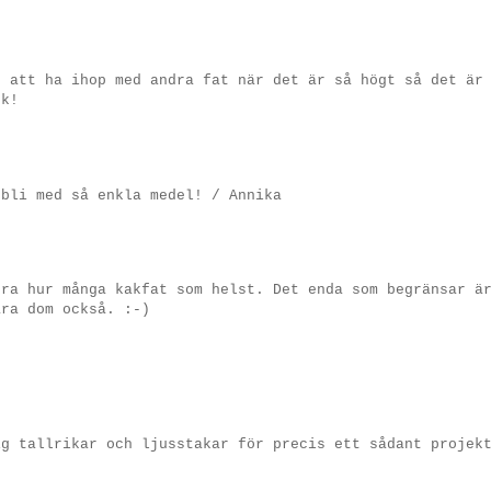
.
t att ha ihop med andra fat när det är så högt så det är
sk!
 bli med så enkla medel! / Annika
öra hur många kakfat som helst. Det enda som begränsar ä
ara dom också. :-)
ig tallrikar och ljusstakar för precis ett sådant projek