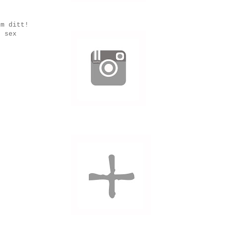
om ditt!
r sex