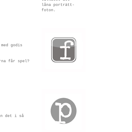
låna porträtt-
foton.
 med godis
rna får spel?
an det i så