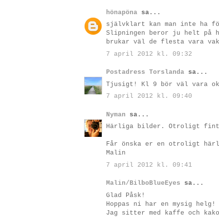
hönapöna
sa...
självklart kan man inte ha f
Slipningen beror ju helt på 
brukar väl de flesta vara va
7 april 2012 kl. 09:32
Postadress Torslanda
sa...
Tjusigt! Kl 9 bör väl vara o
7 april 2012 kl. 09:40
Nyman
sa...
Härliga bilder. Otroligt fin
Får önska er en otroligt här
Malin
7 april 2012 kl. 09:41
Malin/BilboBlueEyes
sa...
Glad Påsk!
Hoppas ni har en mysig helg!
Jag sitter med kaffe och kak