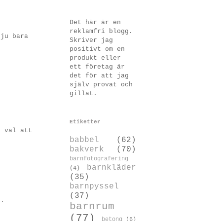
Det här är en
reklamfri blogg.
 ju bara
Skriver jag
positivt om en
produkt eller
ett företag är
det för att jag
själv provat och
gillat.
Etiketter
r väl att
babbel
(62)
bakverk
(70)
barnfotografering
barnkläder
(4)
(35)
barnpyssel
(37)
t.
barnrum
(77)
betong
(6)