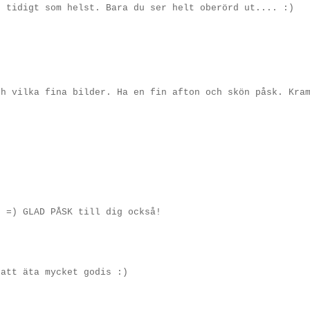
r tidigt som helst. Bara du ser helt oberörd ut.... :)
ch vilka fina bilder. Ha en fin afton och skön påsk. Kra
! =) GLAD PÅSK till dig också!
 att äta mycket godis :)