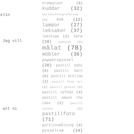
krympplast
(6)
kuddar
(32)
kärleksfotografering
 elin
kök
(12)
(1)
lampor
(27)
leksaker
(37)
lera
lekstuga
(2)
! Jag vill
(10)
mumsigt
(1)
målat
(78)
möbler
(36)
papperspyssel
(20)
pastill baby
(6)
pastill barn
(6)
pastill bröllop
(2)
pastill fine art
(1)
pastill gravid
(1)
pastill nyfödd
(4)
pastill smash the
cake
(2)
pastill
s att ni
syskon
(1)
pastillfoto
(71)
porslinsmålning
(4)
pysselrum
(14)