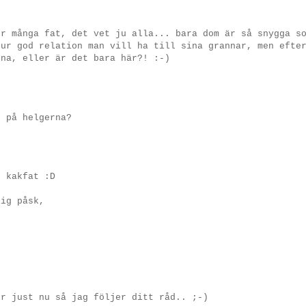
ör många fat, det vet ju alla... bara dom är så snygga s
hur god relation man vill ha till sina grannar, men efte
kna, eller är det bara här?! :-)
k på helgerna?
t kakfat :D
lig påsk,
or just nu så jag följer ditt råd.. ;-)