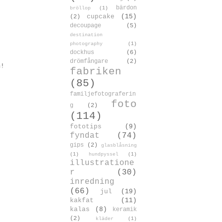
bärdon
bröllop
(1)
cupcake
(15)
(2)
decoupage
(5)
destination
photography
(1)
dockhus
(6)
drömfångare
(2)
m!
fabriken
(85)
familjefotograferin
foto
g
(2)
(114)
fototips
(9)
fyndat
(74)
gips
(2)
glasblåsning
(1)
hundpyssel
(1)
illustratione
r
(30)
inredning
(66)
jul
(19)
kakfat
(11)
kalas
(8)
keramik
(2)
kläder
(1)