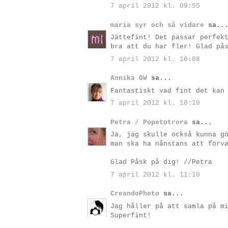
7 april 2012 kl. 09:55
maria syr och så vidare
sa..
Jättefint! Det passar perfek
bra att du har fler! Glad på
7 april 2012 kl. 10:08
Annika GW
sa...
Fantastiskt vad fint det kan
7 april 2012 kl. 10:19
Petra / Popetotrora
sa...
Ja, jag skulle också kunna g
man ska ha nånstans att förv
Glad Påsk på dig! //Petra
7 april 2012 kl. 11:10
CreandoPhoto
sa...
Jag håller på att samla på m
Superfint!