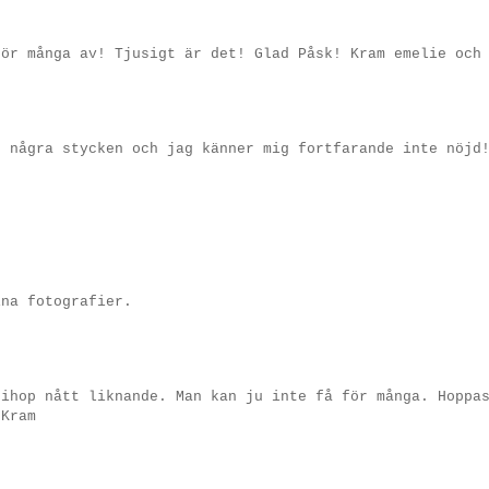
för många av! Tjusigt är det! Glad Påsk! Kram emelie och
n några stycken och jag känner mig fortfarande inte nöjd
ina fotografier.
 ihop nått liknande. Man kan ju inte få för många. Hoppa
 Kram