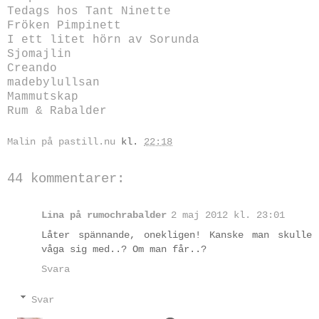
Tedags hos Tant Ninette
Fröken Pimpinett
I ett litet hörn av Sorunda
Sjomajlin
Creando
madebylullsan
Mammutskap
Rum & Rabalder
Malin på pastill.nu
kl.
22:18
44 kommentarer:
Lina på rumochrabalder
2 maj 2012 kl. 23:01
Låter spännande, onekligen! Kanske man skulle
våga sig med..? Om man får..?
Svara
Svar