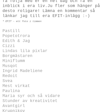
få följa med er en hel dag och få en
inblick i era liv.Ju fler som hänger på
desto roligare! Lämna en kommentar så
länkar jag till era EFIT-inlägg :-)
* EFIT - ett foto i timmen
Pastill
Popetotrora
Edith & Jag
Cizzi
Lindas lila pixlar
Borgmästaren
Miniflumm
Musqot
Ingrid Madeliene
Redoit
Svea
Mest virkat
Paulina
Maria syr och så vidare
Stunder av kreativitet
Avantgirl
Krupnikov