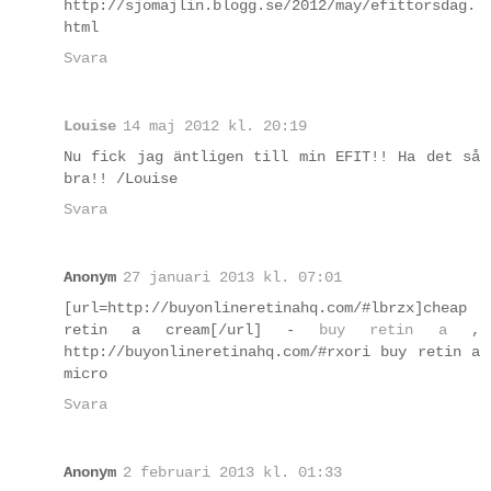
http://sjomajlin.blogg.se/2012/may/efittorsdag.
html
Svara
Louise
14 maj 2012 kl. 20:19
Nu fick jag äntligen till min EFIT!! Ha det så
bra!! /Louise
Svara
Anonym
27 januari 2013 kl. 07:01
[url=http://buyonlineretinahq.com/#lbrzx]cheap
retin a cream[/url] -
buy retin a
,
http://buyonlineretinahq.com/#rxori buy retin a
micro
Svara
Anonym
2 februari 2013 kl. 01:33