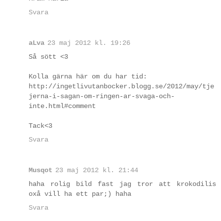
Svara
aLva
23 maj 2012 kl. 19:26
Så sött <3
Kolla gärna här om du har tid:
http://ingetlivutanbocker.blogg.se/2012/may/tje
jerna-i-sagan-om-ringen-ar-svaga-och-
inte.html#comment
Tack<3
Svara
Musqot
23 maj 2012 kl. 21:44
haha rolig bild fast jag tror att krokodilis
oxå vill ha ett par;) haha
Svara