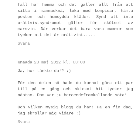
fall här hemma och det gäller allt från att
sitta i mammasknä, leka med kompisar, hämta
posten och hemsydda kläder. Synd att inte
orättvistsyndromet gäller för skötsel av
marsvin. Där verkar det bara vara mammor som
tycker att det är orättvist.....
Svara
Knaada
23 maj 2012 kl. 08:00
Ja, hur tänkte du!? :)
För den delen så hade du kunnat göra ett par
till på en gång och skickat hit tycker jag
nästan. Dom var ju beroendeframkallande söta!
Och vilken mysig blogg du har! Ha en fin dag,
jag skrollar mig vidare :)
Svara