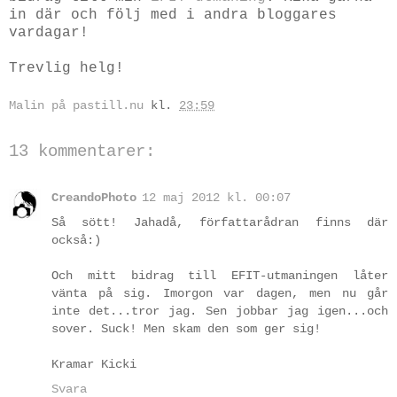
in där och följ med i andra bloggares
vardagar!
Trevlig helg!
Malin på pastill.nu
kl.
23:59
13 kommentarer:
CreandoPhoto
12 maj 2012 kl. 00:07
Så sött! Jahadå, författarådran finns där
också:)
Och mitt bidrag till EFIT-utmaningen låter
vänta på sig. Imorgon var dagen, men nu går
inte det...tror jag. Sen jobbar jag igen...och
sover. Suck! Men skam den som ger sig!
Kramar Kicki
Svara