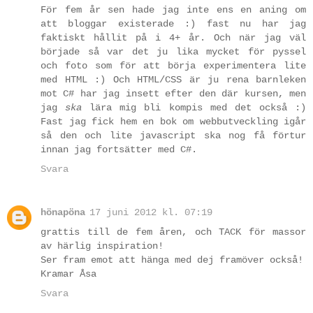
För fem år sen hade jag inte ens en aning om
att bloggar existerade :) fast nu har jag
faktiskt hållit på i 4+ år. Och när jag väl
började så var det ju lika mycket för pyssel
och foto som för att börja experimentera lite
med HTML :) Och HTML/CSS är ju rena barnleken
mot C# har jag insett efter den där kursen, men
jag
ska
lära mig bli kompis med det också :)
Fast jag fick hem en bok om webbutveckling igår
så den och lite javascript ska nog få förtur
innan jag fortsätter med C#.
Svara
hönapöna
17 juni 2012 kl. 07:19
grattis till de fem åren, och TACK för massor
av härlig inspiration!
Ser fram emot att hänga med dej framöver också!
Kramar Åsa
Svara