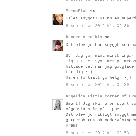
MammaElva
sa...
Galet snyggt! Ha nu en super
8 september 2012 kl. 09:36
kungen o majkis
sa...
Det blev ju hur snyggt som h
SV: Jag gör mina minskningar
mig att det syns mer på mega
hittade det när jag googlade
för dig :-)!
Ha en fortsatt go helg :-)!
8 september 2012 kl. 09:39
Angelica Little Corner of Cr
Smart! Jag ska ha en svart s
någonstans är på tippen.
Det blev ju riktigt snyggt m
garderoberna på nedervåninge
Kram!
8 september 2012 kl. 09:53