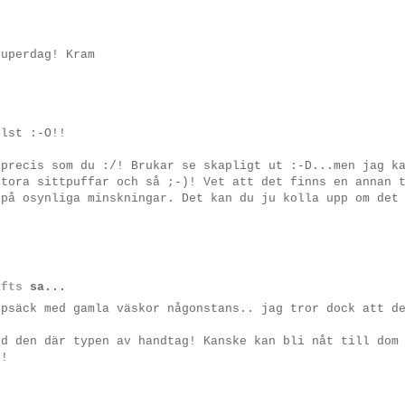
duperdag! Kram
elst :-O!!
 precis som du :/! Brukar se skapligt ut :-D...men jag k
stora sittpuffar och så ;-)! Vet att det finns en annan 
 på osynliga minskningar. Det kan du ju kolla upp om det
afts
sa...
opsäck med gamla väskor någonstans.. jag tror dock att d
ed den där typen av handtag! Kanske kan bli nåt till dom
n!