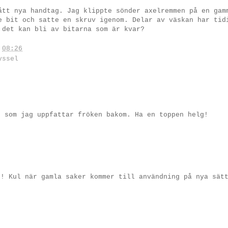
ått nya handtag. Jag klippte sönder axelremmen på en gam
e bit och satte en skruv igenom. Delar av väskan har tid
 det kan bli av bitarna som är kvar?
.
08:26
yssel
s som jag uppfattar fröken bakom. Ha en toppen helg!
t! Kul när gamla saker kommer till användning på nya sät