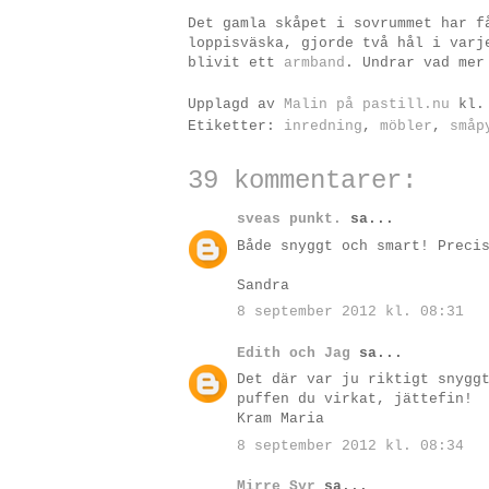
Det gamla skåpet i sovrummet har f
loppisväska, gjorde två hål i varj
blivit ett
armband
. Undrar vad mer
Upplagd av
Malin på pastill.nu
kl
Etiketter:
inredning
,
möbler
,
småp
39 kommentarer:
sveas punkt.
sa...
Både snyggt och smart! Preci
Sandra
8 september 2012 kl. 08:31
Edith och Jag
sa...
Det där var ju riktigt snygg
puffen du virkat, jättefin!
Kram Maria
8 september 2012 kl. 08:34
Mirre Syr
sa...