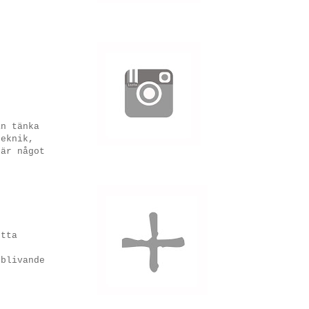
an tänka
teknik,
 är något
etta
 blivande