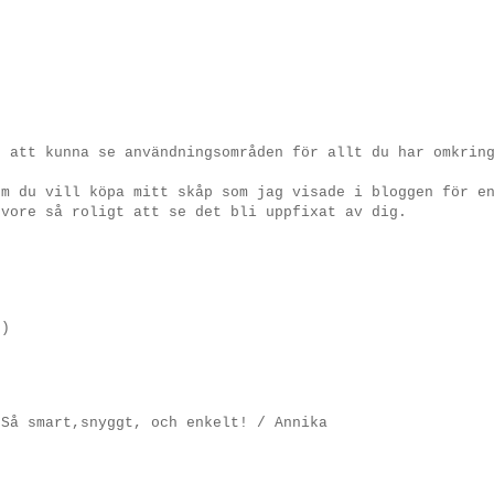
g att kunna se användningsområden för allt du har omkrin
om du vill köpa mitt skåp som jag visade i bloggen för e
 vore så roligt att se det bli uppfixat av dig.
:)
 Så smart,snyggt, och enkelt! / Annika