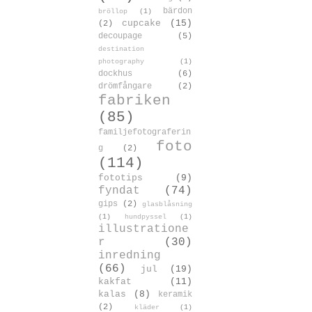
bärdon
bröllop
(1)
cupcake
(15)
(2)
decoupage
(5)
destination
photography
(1)
dockhus
(6)
drömfångare
(2)
fabriken
(85)
familjefotograferin
foto
g
(2)
(114)
fototips
(9)
fyndat
(74)
gips
(2)
glasblåsning
(1)
hundpyssel
(1)
illustratione
r
(30)
inredning
(66)
jul
(19)
kakfat
(11)
kalas
(8)
keramik
(2)
kläder
(1)