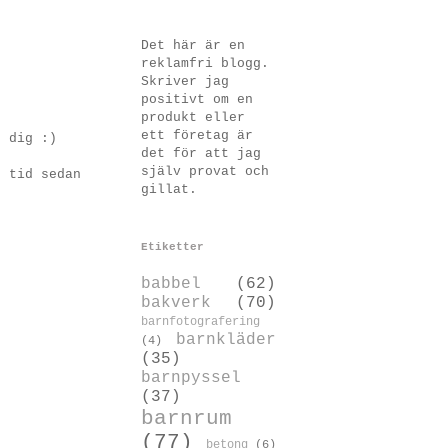
Det här är en
reklamfri blogg.
Skriver jag
positivt om en
produkt eller
ett företag är
g dig :)
det för att jag
själv provat och
n tid sedan
gillat.
Etiketter
babbel
(62)
bakverk
(70)
barnfotografering
barnkläder
(4)
(35)
barnpyssel
(37)
barnrum
(77)
betong
(6)