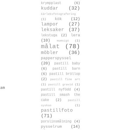
krympplast
(6)
kuddar
(32)
kärleksfotografering
kök
(12)
(1)
lampor
(27)
leksaker
(37)
lera
lekstuga
(2)
(10)
mumsigt
(1)
målat
(78)
möbler
(36)
papperspyssel
(20)
pastill baby
(6)
pastill barn
(6)
pastill bröllop
(2)
pastill fine art
(1)
pastill gravid
(1)
ram
pastill nyfödd
(4)
pastill smash the
cake
(2)
pastill
syskon
(1)
pastillfoto
(71)
porslinsmålning
(4)
pysselrum
(14)