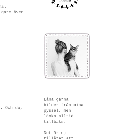
mal
igare även
Låna gärna
bilder från mina
t. Och du,
pyssel, men
länka alltid
tillbaks.
Det är ej
tillåtet att