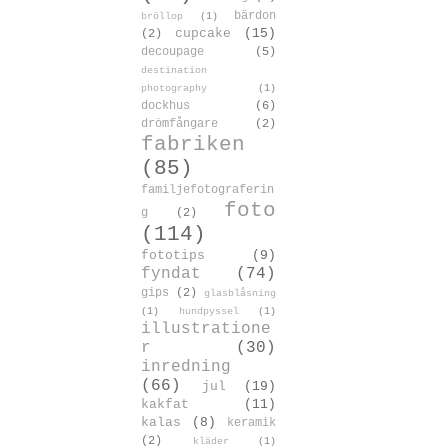
bärdon
bröllop
(1)
cupcake
(15)
(2)
decoupage
(5)
destination
photography
(1)
dockhus
(6)
drömfångare
(2)
fabriken
(85)
familjefotograferin
foto
g
(2)
(114)
fototips
(9)
fyndat
(74)
gips
(2)
glasblåsning
(1)
hundpyssel
(1)
illustratione
r
(30)
inredning
(66)
jul
(19)
kakfat
(11)
kalas
(8)
keramik
(2)
kläder
(1)