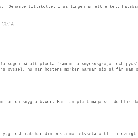
op. Senaste tillskottet i samlingen är ett enkelt halsba
.
20:14
ula sugen på att plocka fram mina smyckesgrejor och pyss
ens pyssel, nu när höstens mörker närmar sig så får man 
om har du snygga byxor. Har man platt mage som du blir d
snyggt och matchar din enkla men skyssta outfit i övrigt