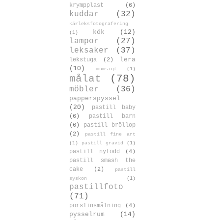
krympplast
(6)
kuddar
(32)
kärleksfotografering
kök
(12)
(1)
lampor
(27)
leksaker
(37)
lera
lekstuga
(2)
(10)
mumsigt
(1)
målat
(78)
möbler
(36)
papperspyssel
(20)
pastill baby
(6)
pastill barn
(6)
pastill bröllop
(2)
pastill fine art
(1)
pastill gravid
(1)
pastill nyfödd
(4)
pastill smash the
cake
(2)
pastill
syskon
(1)
pastillfoto
(71)
porslinsmålning
(4)
pysselrum
(14)