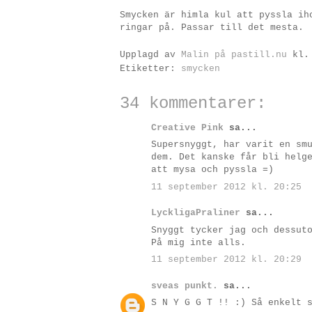
Smycken är himla kul att pyssla ih
ringar på. Passar till det mesta.
Upplagd av
Malin på pastill.nu
kl
Etiketter:
smycken
34 kommentarer:
Creative Pink
sa...
Supersnyggt, har varit en sm
dem. Det kanske får bli helg
att mysa och pyssla =)
11 september 2012 kl. 20:25
LyckligaPraliner
sa...
Snyggt tycker jag och dessut
På mig inte alls.
11 september 2012 kl. 20:29
sveas punkt.
sa...
S N Y G G T !! :) Så enkelt 