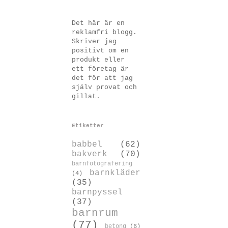
Det här är en
reklamfri blogg.
Skriver jag
positivt om en
produkt eller
ett företag är
det för att jag
själv provat och
gillat.
Etiketter
babbel
(62)
bakverk
(70)
barnfotografering
barnkläder
(4)
(35)
barnpyssel
(37)
barnrum
(77)
betong
(6)