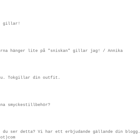
g gillar!
arna hänger lite på "sniskan" gillar jag! / Annika
du. Tokgillar din outfit.
ina smyckestillbehör?
r du ser detta? Vi har ett erbjudande gällande din blogg
dot)com