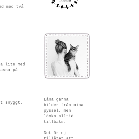
nd med två
la lite med
passa på
Låna gärna
et snyggt.
bilder från mina
pyssel, men
länka alltid
tillbaks.
Det är ej
!
tillåtet att