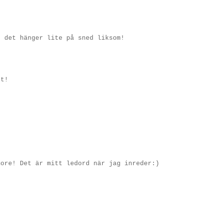
t det hänger lite på sned liksom!
lt!
more! Det är mitt ledord när jag inreder:)