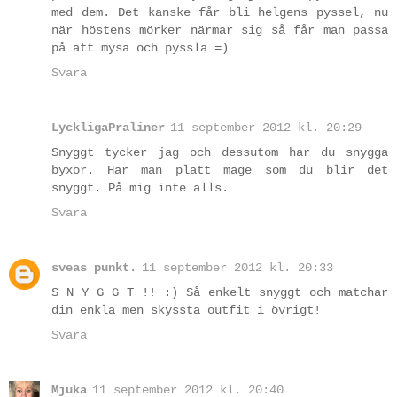
med dem. Det kanske får bli helgens pyssel, nu
när höstens mörker närmar sig så får man passa
på att mysa och pyssla =)
Svara
LyckligaPraliner
11 september 2012 kl. 20:29
Snyggt tycker jag och dessutom har du snygga
byxor. Har man platt mage som du blir det
snyggt. På mig inte alls.
Svara
sveas punkt.
11 september 2012 kl. 20:33
S N Y G G T !! :) Så enkelt snyggt och matchar
din enkla men skyssta outfit i övrigt!
Svara
Mjuka
11 september 2012 kl. 20:40