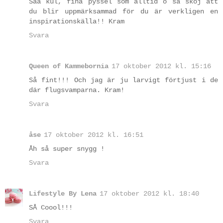
Såå kul, fina pyssel som alltid o så skoj att
du blir uppmärksammad för du är verkligen en
inspirationskälla!! Kram
Svara
Queen of Kammebornia
17 oktober 2012 kl. 15:16
Så fint!!! Och jag är ju larvigt förtjust i de
där flugsvamparna. Kram!
Svara
åse
17 oktober 2012 kl. 16:51
Åh så super snygg !
Svara
Lifestyle By Lena
17 oktober 2012 kl. 18:40
SÅ Coool!!!
Svara