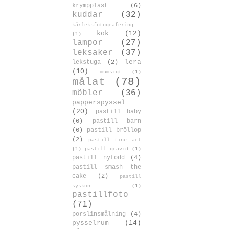
krympplast
(6)
kuddar
(32)
kärleksfotografering
kök
(12)
(1)
lampor
(27)
leksaker
(37)
lera
lekstuga
(2)
(10)
mumsigt
(1)
målat
(78)
möbler
(36)
papperspyssel
(20)
pastill baby
(6)
pastill barn
(6)
pastill bröllop
(2)
pastill fine art
(1)
pastill gravid
(1)
pastill nyfödd
(4)
pastill smash the
cake
(2)
pastill
syskon
(1)
pastillfoto
(71)
porslinsmålning
(4)
pysselrum
(14)