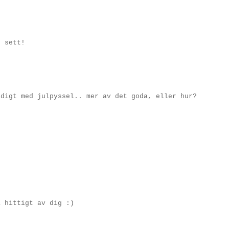
g sett!
idigt med julpyssel.. mer av det goda, eller hur?
å hittigt av dig :)