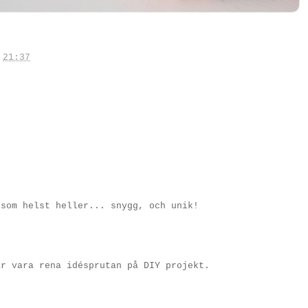
.
21:37
 som helst heller... snygg, och unik!
ar vara rena idésprutan på DIY projekt.