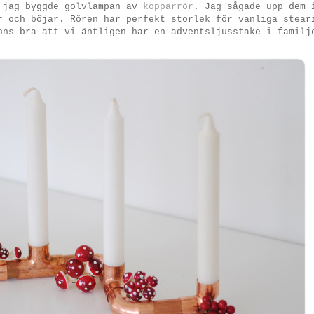
r jag byggde golvlampan av
kopparrör
. Jag sågade upp dem 
r och böjar. Rören har perfekt storlek för vanliga stear
nns bra att vi äntligen har en adventsljusstake i familj