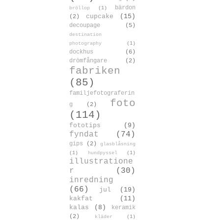
bärdon
bröllop
(1)
cupcake
(15)
(2)
decoupage
(5)
destination
photography
(1)
dockhus
(6)
drömfångare
(2)
fabriken
(85)
familjefotograferin
foto
g
(2)
(114)
fototips
(9)
fyndat
(74)
gips
(2)
glasblåsning
(1)
hundpyssel
(1)
illustratione
r
(30)
inredning
(66)
jul
(19)
kakfat
(11)
kalas
(8)
keramik
(2)
kläder
(1)