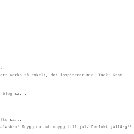
..
 att verka så enkelt, det inspirerar mig. Tack! Kram
e blog
sa...
!
afts
sa...
kalasbra! Snygg nu och snygg till jul. Perfekt julfärg!!