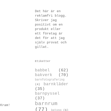
Det här är en
reklamfri blogg.
Skriver jag
positivt om en
produkt eller
ett företag är
det för att jag
själv provat och
gillat.
Etiketter
babbel
(62)
bakverk
(70)
barnfotografering
barnkläder
(4)
(35)
barnpyssel
(37)
barnrum
 Kram!
(77)
betong
(6)