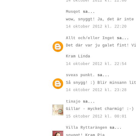
14 oktober 2012 kl. 22:00
Musqot
sa...
wow, snyggt! Ja, det är inte
14 oktober 2012 kl. 22:20
Allt och/eller Inget
sa...
Det där var ju galet fint! V
Kram Linda
14 oktober 2012 kl. 22:54
sveas punkt.
sa...
Så snygg! :) Blir minsann li
14 oktober 2012 kl. 23:28
tinajo
sa...
Gillar - mycket charmig! :-)
15 oktober 2012 kl. 00:01
Villa Ryttarängen
sa...
snyggt! Kram Pia