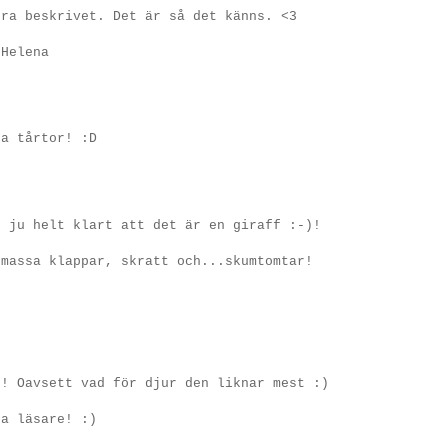
bra beskrivet. Det är så det känns. <3
 Helena
na tårtor! :D
r ju helt klart att det är en giraff :-)!
 massa klappar, skratt och...skumtomtar!
t! Oavsett vad för djur den liknar mest :)
na läsare! :)