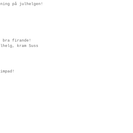
tning på julhelgen!
t bra firande!
ulhelg, kram Suss
rimpad!