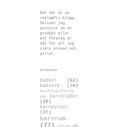
Det här är en
reklamfri blogg.
Skriver jag
positivt om en
produkt eller
ett företag är
det för att jag
själv provat och
gillat.
Etiketter
babbel
(62)
bakverk
(70)
barnfotografering
barnkläder
(4)
(35)
barnpyssel
(37)
barnrum
(77)
betong
(6)