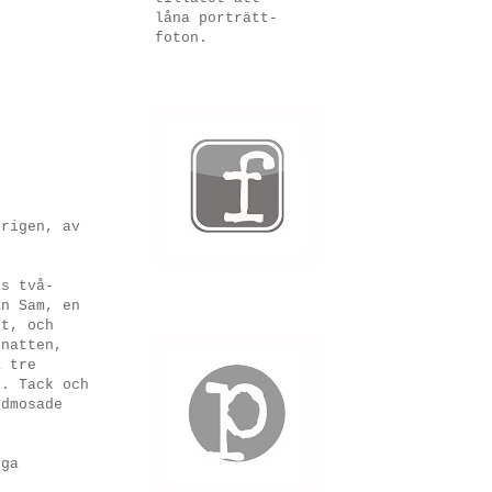
låna porträtt-
foton.
erigen, av
ns två-
an Sam, en
gt, och
 natten,
å tre
j. Tack och
ödmosade
iga