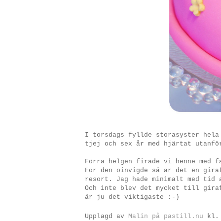
I torsdags fyllde storasyster hela
tjej och sex år med hjärtat utanfö
Förra helgen firade vi henne med f
För den oinvigde så är det en gira
resort. Jag hade minimalt med tid 
Och inte blev det mycket till gira
är ju det viktigaste :-)
Upplagd av
Malin på pastill.nu
kl