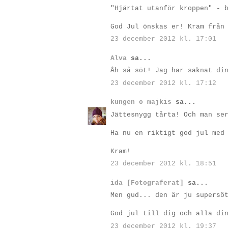
"Hjärtat utanför kroppen" - 
God Jul önskas er! Kram från
23 december 2012 kl. 17:01
Alva
sa...
Åh så söt! Jag har saknat di
23 december 2012 kl. 17:12
kungen o majkis
sa...
Jättesnygg tårta! Och man se
Ha nu en riktigt god jul med
Kram!
23 december 2012 kl. 18:51
ida [Fotograferat]
sa...
Men gud... den är ju supersö
God jul till dig och alla di
23 december 2012 kl. 19:37