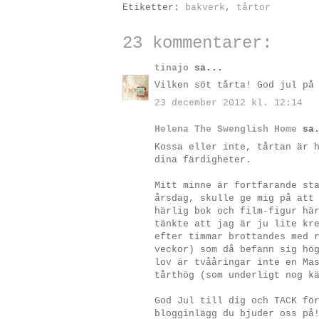
Etiketter:
bakverk
,
tårtor
23 kommentarer:
tinajo
sa...
Vilken söt tårta! God jul på
23 december 2012 kl. 12:14
Helena The Swenglish Home
sa.
Kossa eller inte, tårtan är 
dina färdigheter.
Mitt minne är fortfarande st
årsdag, skulle ge mig på att
härlig bok och film-figur hä
tänkte att jag är ju lite kr
efter timmar brottandes med 
veckor) som då befann sig hö
lov är tvååringar inte en Ma
tårthög (som underligt nog k
God Jul till dig och TACK fö
blogginlägg du bjuder oss på