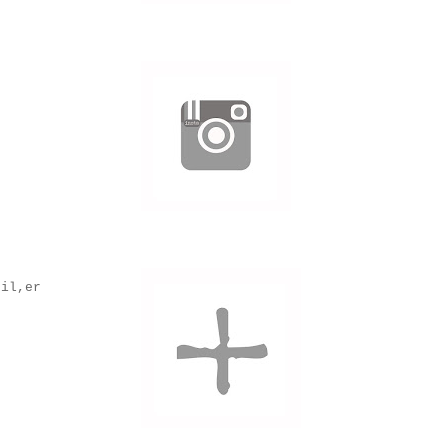
til,er