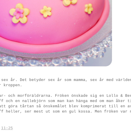
 sex år. Det betyder sex år som mamma, sex år med världe
r kroppen.
ar- och morföräldrarna. Fröken önskade sig en Lollo & Be
ff och en nallebjörn som man kan hänga med om man åker t
att göra tårtan så önskemålet blev komprimerat till en a
ff heller, ser mest ut som en gul kossa. Men fröken var 
.
11:25