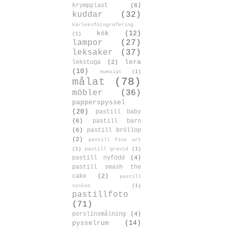
krympplast
(6)
kuddar
(32)
kärleksfotografering
kök
(12)
(1)
lampor
(27)
leksaker
(37)
lera
lekstuga
(2)
(10)
mumsigt
(1)
målat
(78)
möbler
(36)
papperspyssel
(20)
pastill baby
(6)
pastill barn
(6)
pastill bröllop
(2)
pastill fine art
(1)
pastill gravid
(1)
pastill nyfödd
(4)
pastill smash the
cake
(2)
pastill
syskon
(1)
pastillfoto
(71)
porslinsmålning
(4)
pysselrum
(14)