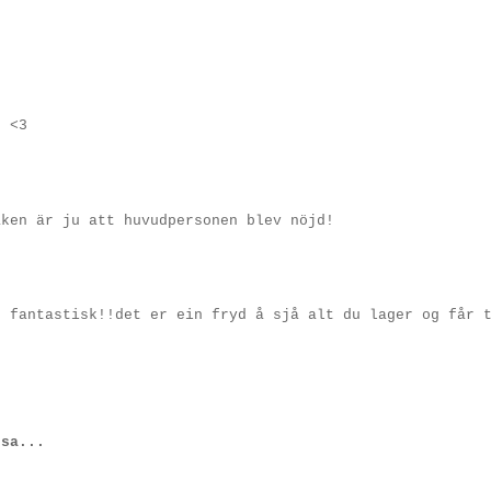
e <3
aken är ju att huvudpersonen blev nöjd!
t fantastisk!!det er ein fryd å sjå alt du lager og får 
sa...