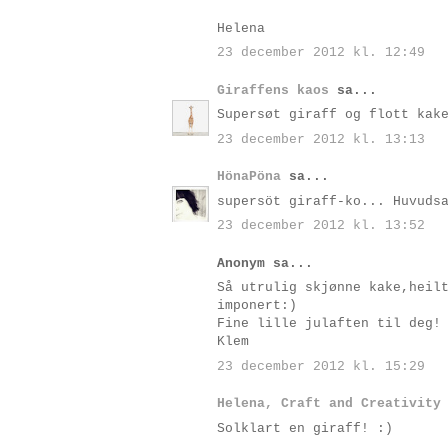
Helena
23 december 2012 kl. 12:49
Giraffens kaos
sa...
Supersøt giraff og flott kak
23 december 2012 kl. 13:13
HönaPöna
sa...
supersöt giraff-ko... Huvuds
23 december 2012 kl. 13:52
Anonym sa...
Så utrulig skjønne kake,heil
imponert:)
Fine lille julaften til deg!
Klem
23 december 2012 kl. 15:29
Helena, Craft and Creativity
Solklart en giraff! :)