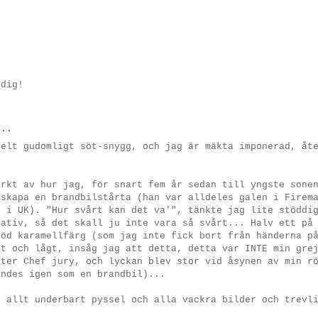
 dig!
..
helt gudomligt söt-snygg, och jag är mäkta imponerad, åt
arkt av hur jag, för snart fem år sedan till yngste sone
 skapa en brandbilstårta (han var alldeles galen i Firem
r i UK). "Hur svårt kan det va'", tänkte jag lite stöddi
eativ, så det skall ju inte vara så svårt... Halv ett på
röd karamellfärg (som jag inte fick bort från händerna p
gt och lågt, insåg jag att detta, detta var INTE min gre
ster Chef jury, och lyckan blev stor vid åsynen av min r
ändes igen som en brandbil)...
r allt underbart pyssel och alla vackra bilder och trevl
!