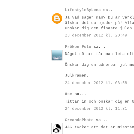
LifestyleByLena
sa...
Ja vad säger man? Du är verk
älskar det du bjuder på! All
Önskar dig den finaste julen
23 december 2012 kl. 20:49
Fröken Foto
sa...
Något sötare får man leta ef
Önskar dig en udnerbar jul m
Julkramen.
24 december 2012 kl. 08:58
åse
sa...
Tittar in och önskar dig en 
24 december 2012 kl. 11:31
CreandoPhoto
sa...
JAG tycker att det är misstä