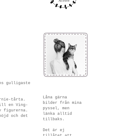
ns gulligaste
Låna gärna
rnie-tårta.
bilder från mina
ill en Ving-
pyssel, men
v figurerna.
länka alltid
nöjd och det
tillbaks.
Det är ej
tillåtet att