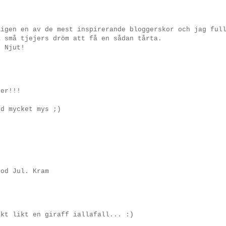
ligen en av de mest inspirerande bloggerskor och jag ful
a små tjejers dröm att få en sådan tårta.
. Njut!
ter!!!
ed mycket mys ;)
God Jul. Kram
nkt likt en giraff iallafall... :)