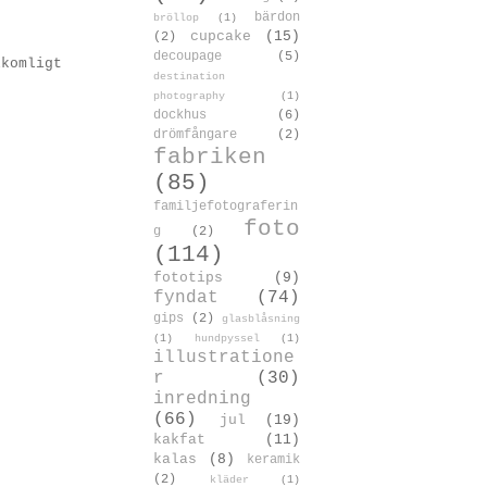
bärdon
bröllop
(1)
cupcake
(15)
(2)
decoupage
(5)
lkomligt
destination
photography
(1)
dockhus
(6)
drömfångare
(2)
fabriken
(85)
familjefotograferin
foto
g
(2)
(114)
fototips
(9)
fyndat
(74)
gips
(2)
glasblåsning
(1)
hundpyssel
(1)
illustratione
r
(30)
inredning
(66)
jul
(19)
kakfat
(11)
kalas
(8)
keramik
(2)
kläder
(1)