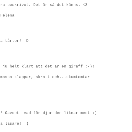
bra beskrivet. Det är så det känns. <3
 Helena
na tårtor! :D
r ju helt klart att det är en giraff :-)!
 massa klappar, skratt och...skumtomtar!
t! Oavsett vad för djur den liknar mest :)
na läsare! :)