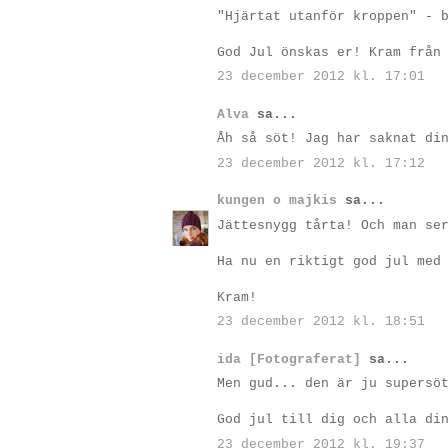
"Hjärtat utanför kroppen" - 
God Jul önskas er! Kram från
23 december 2012 kl. 17:01
Alva
sa...
Åh så söt! Jag har saknat di
23 december 2012 kl. 17:12
kungen o majkis
sa...
Jättesnygg tårta! Och man se
Ha nu en riktigt god jul med
Kram!
23 december 2012 kl. 18:51
ida [Fotograferat]
sa...
Men gud... den är ju supersö
God jul till dig och alla di
23 december 2012 kl. 19:37