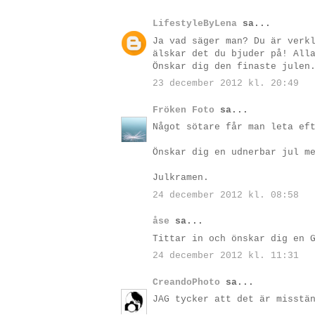
LifestyleByLena
sa...
Ja vad säger man? Du är verk
älskar det du bjuder på! All
Önskar dig den finaste julen
23 december 2012 kl. 20:49
Fröken Foto
sa...
Något sötare får man leta ef
Önskar dig en udnerbar jul m
Julkramen.
24 december 2012 kl. 08:58
åse
sa...
Tittar in och önskar dig en 
24 december 2012 kl. 11:31
CreandoPhoto
sa...
JAG tycker att det är misstä