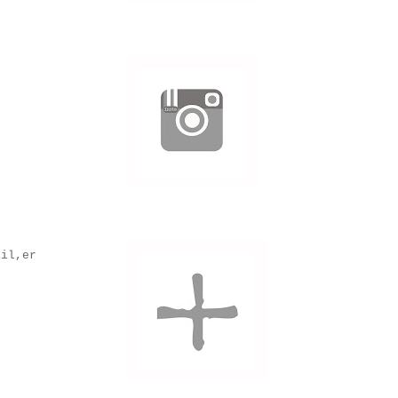
til,er