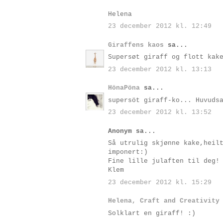
Helena
23 december 2012 kl. 12:49
Giraffens kaos
sa...
Supersøt giraff og flott kak
23 december 2012 kl. 13:13
HönaPöna
sa...
supersöt giraff-ko... Huvuds
23 december 2012 kl. 13:52
Anonym sa...
Så utrulig skjønne kake,heil
imponert:)
Fine lille julaften til deg!
Klem
23 december 2012 kl. 15:29
Helena, Craft and Creativity
Solklart en giraff! :)