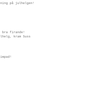
tning på julhelgen!
t bra firande!
ulhelg, kram Suss
rimpad!