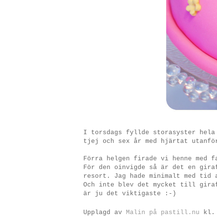
I torsdags fyllde storasyster hela
tjej och sex år med hjärtat utanfö
Förra helgen firade vi henne med f
För den oinvigde så är det en gira
resort. Jag hade minimalt med tid 
Och inte blev det mycket till gira
är ju det viktigaste :-)
Upplagd av
Malin på pastill.nu
kl