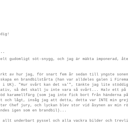
 dig!
..
helt gudomligt söt-snygg, och jag är mäkta imponerad, åt
arkt av hur jag, för snart fem år sedan till yngste sone
 skapa en brandbilstårta (han var alldeles galen i Firem
r i UK). "Hur svårt kan det va'", tänkte jag lite stöddi
eativ, så det skall ju inte vara så svårt... Halv ett på
röd karamellfärg (som jag inte fick bort från händerna p
gt och lågt, insåg jag att detta, detta var INTE min gre
ster Chef jury, och lyckan blev stor vid åsynen av min r
ändes igen som en brandbil)...
r allt underbart pyssel och alla vackra bilder och trevl
!