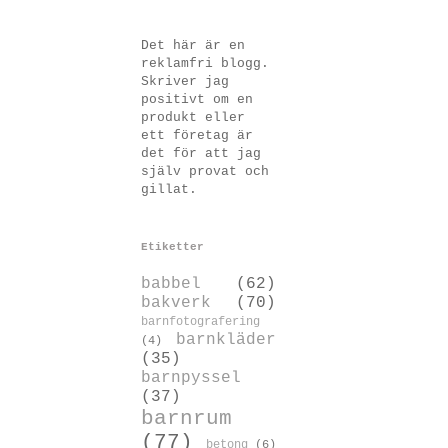
Det här är en
reklamfri blogg.
Skriver jag
positivt om en
produkt eller
ett företag är
det för att jag
själv provat och
gillat.
Etiketter
babbel
(62)
bakverk
(70)
barnfotografering
barnkläder
(4)
(35)
barnpyssel
(37)
barnrum
(77)
betong
(6)