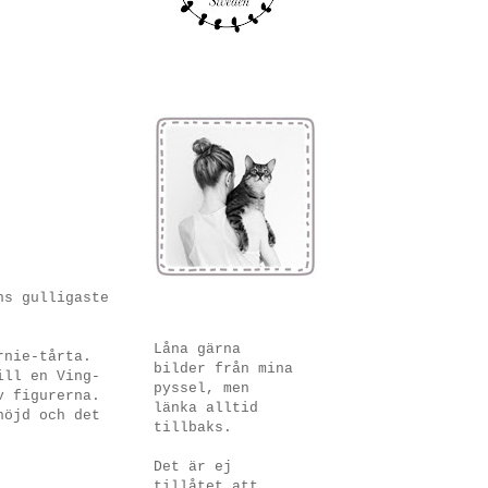
ns gulligaste
Låna gärna
rnie-tårta.
bilder från mina
ill en Ving-
pyssel, men
v figurerna.
länka alltid
nöjd och det
tillbaks.
Det är ej
tillåtet att