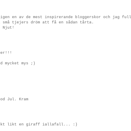
ligen en av de mest inspirerande bloggerskor och jag ful
a små tjejers dröm att få en sådan tårta.
. Njut!
ter!!!
ed mycket mys ;)
God Jul. Kram
nkt likt en giraff iallafall... :)