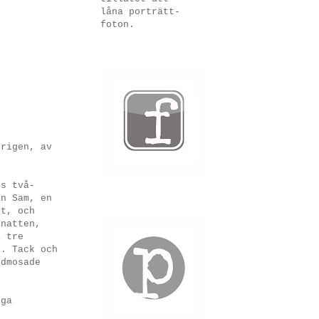
låna porträtt-
foton.
erigen, av
ns två-
an Sam, en
gt, och
 natten,
å tre
j. Tack och
ödmosade
iga