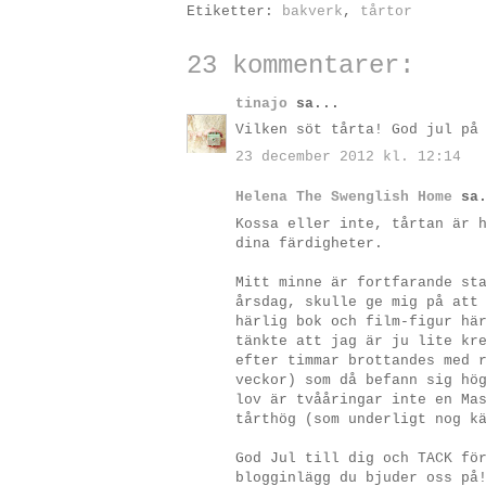
Etiketter:
bakverk
,
tårtor
23 kommentarer:
tinajo
sa...
Vilken söt tårta! God jul på
23 december 2012 kl. 12:14
Helena The Swenglish Home
sa.
Kossa eller inte, tårtan är 
dina färdigheter.
Mitt minne är fortfarande st
årsdag, skulle ge mig på att
härlig bok och film-figur hä
tänkte att jag är ju lite kr
efter timmar brottandes med 
veckor) som då befann sig hö
lov är tvååringar inte en Ma
tårthög (som underligt nog k
God Jul till dig och TACK fö
blogginlägg du bjuder oss på