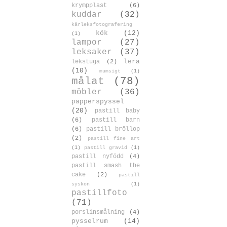
krympplast
(6)
kuddar
(32)
kärleksfotografering
kök
(12)
(1)
lampor
(27)
leksaker
(37)
lera
lekstuga
(2)
(10)
mumsigt
(1)
målat
(78)
möbler
(36)
papperspyssel
(20)
pastill baby
(6)
pastill barn
(6)
pastill bröllop
(2)
pastill fine art
(1)
pastill gravid
(1)
pastill nyfödd
(4)
pastill smash the
cake
(2)
pastill
syskon
(1)
pastillfoto
(71)
porslinsmålning
(4)
pysselrum
(14)