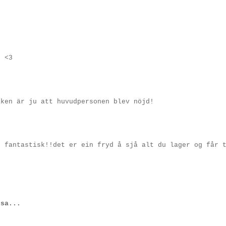
e <3
aken är ju att huvudpersonen blev nöjd!
t fantastisk!!det er ein fryd å sjå alt du lager og får 
sa...