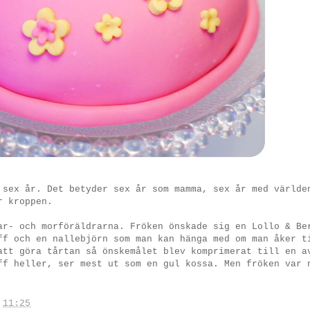
 sex år. Det betyder sex år som mamma, sex år med världe
r kroppen.
ar- och morföräldrarna. Fröken önskade sig en Lollo & Be
ff och en nallebjörn som man kan hänga med om man åker t
att göra tårtan så önskemålet blev komprimerat till en a
ff heller, ser mest ut som en gul kossa. Men fröken var 
.
11:25