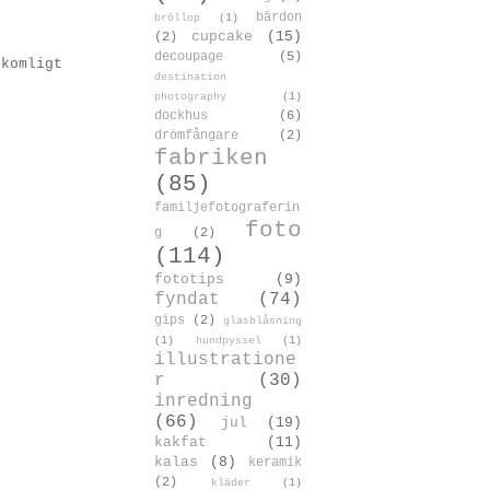
bärdon
bröllop
(1)
cupcake
(15)
(2)
decoupage
(5)
lkomligt
destination
photography
(1)
dockhus
(6)
drömfångare
(2)
fabriken
(85)
familjefotograferin
foto
g
(2)
(114)
fototips
(9)
fyndat
(74)
gips
(2)
glasblåsning
(1)
hundpyssel
(1)
illustratione
r
(30)
inredning
(66)
jul
(19)
kakfat
(11)
kalas
(8)
keramik
(2)
kläder
(1)