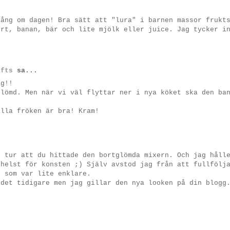
gång om dagen! Bra sätt att "lura" i barnen massor frukt
urt, banan, bär och lite mjölk eller juice. Jag tycker i
afts
sa...
ag!!
glömd. Men när vi väl flyttar ner i nya köket ska den ba
illa fröken är bra! Kram!
n tur att du hittade den bortglömda mixern. Och jag håll
 helst för konsten ;) Själv avstod jag från att fullfölj
t som var lite enklare.
 det tidigare men jag gillar den nya looken på din blogg