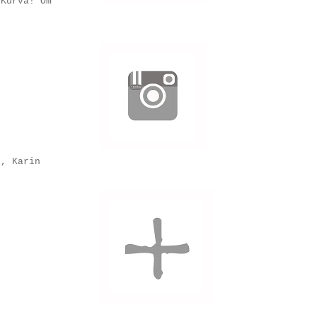
 Kurva! Om
l, Karin