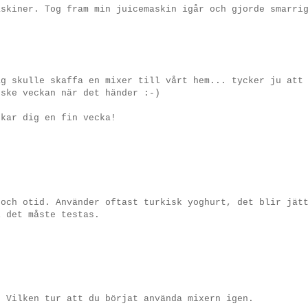
askiner. Tog fram min juicemaskin igår och gjorde smarri
ag skulle skaffa en mixer till vårt hem... tycker ju att
nske veckan när det händer :-)
skar dig en fin vecka!
 och otid. Använder oftast turkisk yoghurt, det blir jät
i det måste testas.
. Vilken tur att du börjat använda mixern igen.