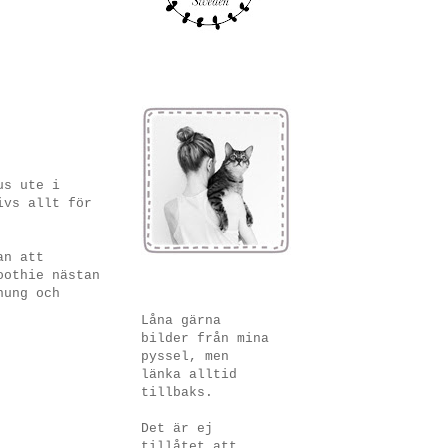
us ute i
ivs allt för
an att
oothie nästan
nung och
Låna gärna
bilder från mina
pyssel, men
länka alltid
tillbaks.
Det är ej
tillåtet att