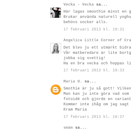
Vecka - Vecka
sa...
Här lagas smoothie minst en 
Brukar använda naturell yogh
behövs socker alls.
17 februari 2013 kl. 19:31
Angelica Little Corner of Cr
Det blev ju ett utmärkt bidr
Vår matberedare är lite bort
jobba sig svettig!
Ha en bra vecka och hoppas l
17 februari 2013 kl. 19:33
Maria O.
sa...
Smothie är ju så gott! Vilke
Man kan ju inte göra vad som
fotoidé och gjorde en varian
Kommer inte ihåg om jag sagt
Kram Maria
17 februari 2013 kl. 19:37
smäm
sa...