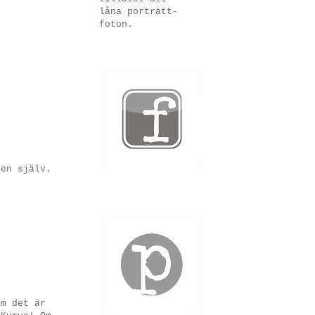
låna porträtt-
foton.
 en själv.
om det är