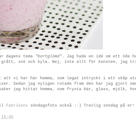
är dagens tema
"bortglömd"
. Jag hade en idé om ett öde h
 grått, snö och kyla. Nej, inte allt för konsten, jag tr
t att vi har här hemma, som legat intryckt i ett skåp ut
ixer. Sedan jag nyligen rotade fram den har jag gjort sm
saker jag hittat hemma, som frysta bär, glass, mjölk, ho
ill
Fabrikens
söndagsfoto också :-) Trevlig söndag på er!
.
15:45