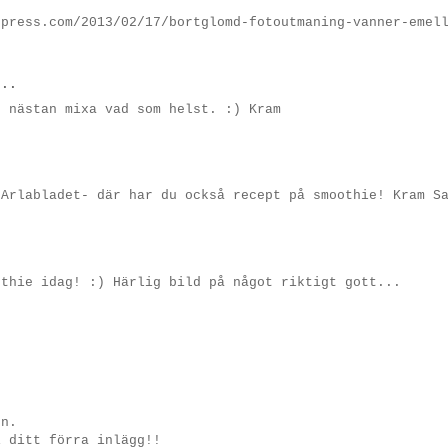
dpress.com/2013/02/17/bortglomd-fotoutmaning-vanner-emel
..
n nästan mixa vad som helst. :) Kram
 Arlabladet- där har du också recept på smoothie! Kram S
othie idag! :) Härlig bild på något riktigt gott...
en.
i ditt förra inlägg!!