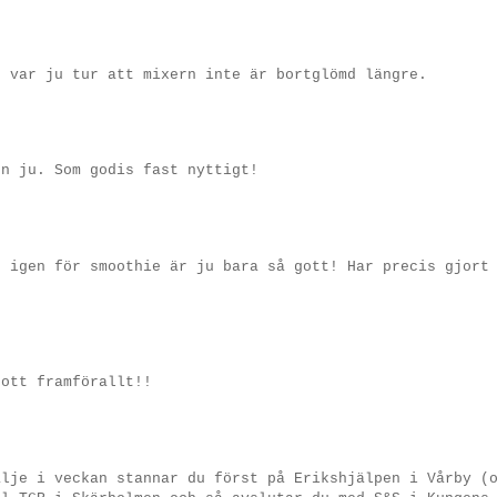
t var ju tur att mixern inte är bortglömd längre.
en ju. Som godis fast nyttigt!
n igen för smoothie är ju bara så gott! Har precis gjort
gott framförallt!!
älje i veckan stannar du först på Erikshjälpen i Vårby (