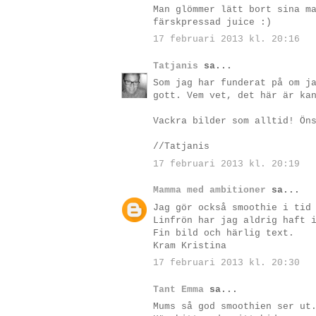
Man glömmer lätt bort sina m
färskpressad juice :)
17 februari 2013 kl. 20:16
Tatjanis
sa...
Som jag har funderat på om j
gott. Vem vet, det här är ka
Vackra bilder som alltid! Ön
//Tatjanis
17 februari 2013 kl. 20:19
Mamma med ambitioner
sa...
Jag gör också smoothie i tid
Linfrön har jag aldrig haft 
Fin bild och härlig text.
Kram Kristina
17 februari 2013 kl. 20:30
Tant Emma
sa...
Mums så god smoothien ser ut