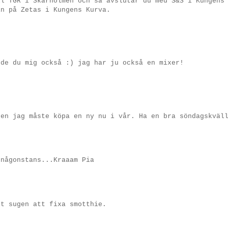
ll TGR i Skärholmen och så avslutar du med S&S i Kungens
in på Zetas i Kungens Kurva.
nde du mig också :) jag har ju också en mixer!
sen jag måste köpa en ny nu i vår. Ha en bra söndagskväl
 någonstans...Kraaam Pia
lt sugen att fixa smotthie.