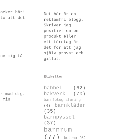
socker bär!
Det här är en
nte att det
reklamfri blogg.
Skriver jag
positivt om en
produkt eller
ett företag är
det för att jag
själv provat och
nne mig få
gillat.
Etiketter
babbel
(62)
bakverk
(70)
er med dig.
a min
barnfotografering
barnkläder
(4)
.
(35)
barnpyssel
(37)
barnrum
(77)
betong
(6)