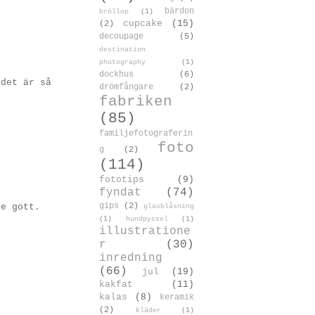
g
bärdon
bröllop
(1)
cupcake
(15)
(2)
decoupage
(5)
destination
photography
(1)
dockhus
(6)
 det är så
drömfångare
(2)
fabriken
(85)
familjefotograferin
foto
g
(2)
(114)
fototips
(9)
fyndat
(74)
gips
(2)
te gott.
glasblåsning
(1)
hundpyssel
(1)
illustratione
r
(30)
inredning
(66)
jul
(19)
kakfat
(11)
kalas
(8)
keramik
(2)
kläder
(1)