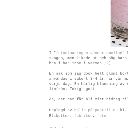
I "
fotoutmaningen vänner emellan
" 
skogen, men kikade ut och såg bara
bra i här inne i värmen ;-)
En sak som jag dock helt glömt bor
användas i säkert 3-4 år, är vår m
varje dag. En härlig blandning av 
linfrön. Tokigt gott!
Äh, det här får bli mitt bidrag t
Upplagd av
Malin på pastill.nu
kl
Etiketter:
fabriken
,
foto