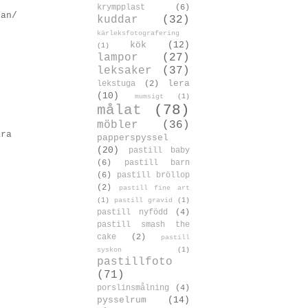
krympplast
(6)
lan/
kuddar
(32)
kärleksfotografering
kök
(12)
(1)
lampor
(27)
leksaker
(37)
lera
lekstuga
(2)
(10)
mumsigt
(1)
målat
(78)
möbler
(36)
ara
papperspyssel
(20)
pastill baby
(6)
pastill barn
(6)
pastill bröllop
(2)
pastill fine art
(1)
pastill gravid
(1)
pastill nyfödd
(4)
pastill smash the
cake
(2)
pastill
syskon
(1)
pastillfoto
(71)
porslinsmålning
(4)
pysselrum
(14)