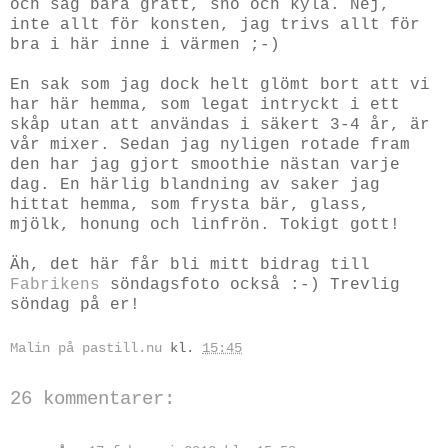
och såg bara grått, snö och kyla. Nej,
inte allt för konsten, jag trivs allt för
bra i här inne i värmen ;-)
En sak som jag dock helt glömt bort att vi
har här hemma, som legat intryckt i ett
skåp utan att användas i säkert 3-4 år, är
vår mixer. Sedan jag nyligen rotade fram
den har jag gjort smoothie nästan varje
dag. En härlig blandning av saker jag
hittat hemma, som frysta bär, glass,
mjölk, honung och linfrön. Tokigt gott!
Äh, det här får bli mitt bidrag till
Fabrikens
söndagsfoto också :-) Trevlig
söndag på er!
Malin på pastill.nu
kl.
15:45
26 kommentarer: