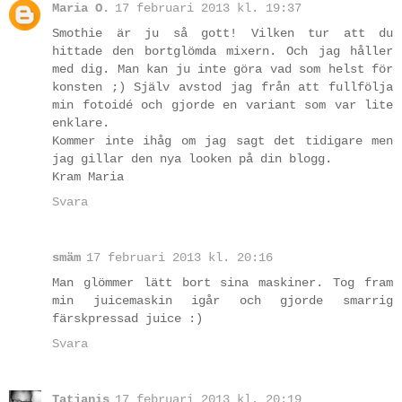
Maria O.
17 februari 2013 kl. 19:37
Smothie är ju så gott! Vilken tur att du
hittade den bortglömda mixern. Och jag håller
med dig. Man kan ju inte göra vad som helst för
konsten ;) Själv avstod jag från att fullfölja
min fotoidé och gjorde en variant som var lite
enklare.
Kommer inte ihåg om jag sagt det tidigare men
jag gillar den nya looken på din blogg.
Kram Maria
Svara
smäm
17 februari 2013 kl. 20:16
Man glömmer lätt bort sina maskiner. Tog fram
min juicemaskin igår och gjorde smarrig
färskpressad juice :)
Svara
Tatjanis
17 februari 2013 kl. 20:19