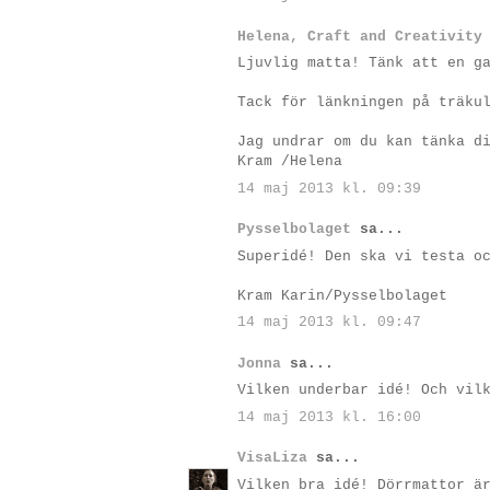
Helena, Craft and Creativity
Ljuvlig matta! Tänk att en g
Tack för länkningen på träku
Jag undrar om du kan tänka d
Kram /Helena
14 maj 2013 kl. 09:39
Pysselbolaget
sa...
Superidé! Den ska vi testa o
Kram Karin/Pysselbolaget
14 maj 2013 kl. 09:47
Jonna
sa...
Vilken underbar idé! Och vil
14 maj 2013 kl. 16:00
VisaLiza
sa...
Vilken bra idé! Dörrmattor ä