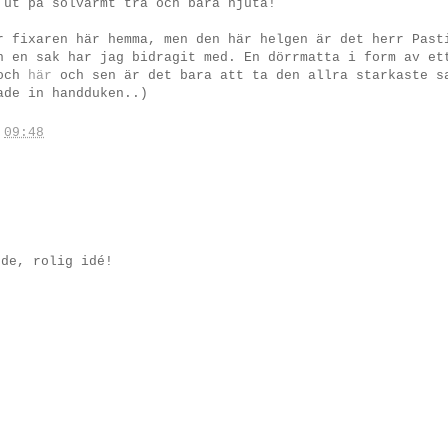
 ut på solvarmt trä och bara njuta!
r fixaren här hemma, men den här helgen är det herr Past
n en sak har jag bidragit med. En dörrmatta i form av et
och
här
och sen är det bara att ta den allra starkaste s
ade in handduken..)
.
09:48
rde, rolig idé!
!