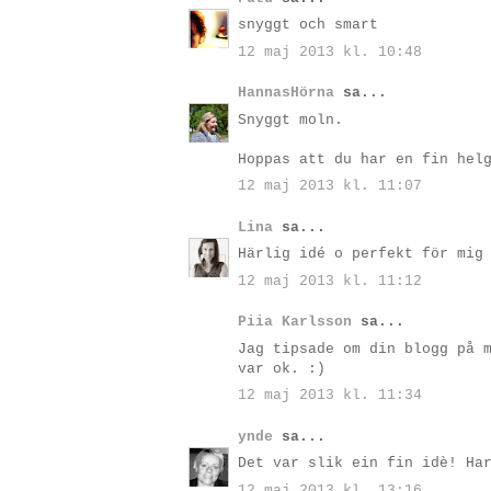
snyggt och smart
12 maj 2013 kl. 10:48
HannasHörna
sa...
Snyggt moln.
Hoppas att du har en fin hel
12 maj 2013 kl. 11:07
Lina
sa...
Härlig idé o perfekt för mig
12 maj 2013 kl. 11:12
Piia Karlsson
sa...
Jag tipsade om din blogg på 
var ok. :)
12 maj 2013 kl. 11:34
ynde
sa...
Det var slik ein fin idè! Ha
12 maj 2013 kl. 13:16