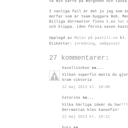
ta min kaffe på morgonen och tassa
I vanliga fall är det ju jag som ä
morfar som är team byggare Bob. Me
Billiga dörrmattor finns t.ex
här
och klippa. (den första saxen kast
Upplagd av
Malin på pastill.nu
kl
Etiketter:
inredning
,
småpyssel
27 kommentarer:
kavallinskan
sa...
Vilken superfin matta du gjo
kram viktoria
12 maj 2013 kl. 10:06
Catarina
sa...
Vilka härliga ideèr du har!!
Dörrmattan blev kanonfin!
12 maj 2013 kl. 10:21
Futu
sa...