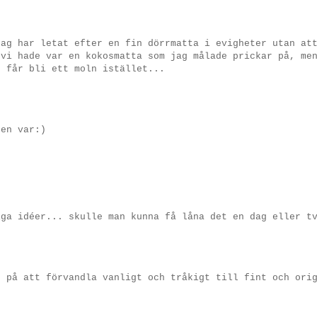
Jag har letat efter en fin dörrmatta i evigheter utan at
 vi hade var en kokosmatta som jag målade prickar på, me
t får bli ett moln istället...
den var:)
iga idéer... skulle man kunna få låna det en dag eller t
.
n på att förvandla vanligt och tråkigt till fint och ori