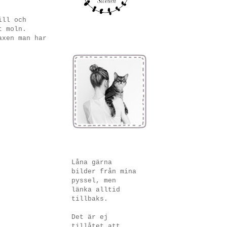
ill och
t moln.
axen man har
Låna gärna
bilder från mina
pyssel, men
länka alltid
tillbaks.
Det är ej
tillåtet att