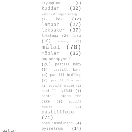
krympplast
(6)
kuddar
(32)
kärleksfotografering
kök
(12)
(1)
lampor
(27)
leksaker
(37)
lera
lekstuga
(2)
(10)
mumsigt
(1)
målat
(78)
möbler
(36)
papperspyssel
(20)
pastill baby
(6)
pastill barn
(6)
pastill bröllop
(2)
pastill fine art
(1)
pastill gravid
(1)
pastill nyfödd
(4)
pastill smash the
cake
(2)
pastill
syskon
(1)
pastillfoto
(71)
porslinsmålning
(4)
pysselrum
(14)
n gillar.