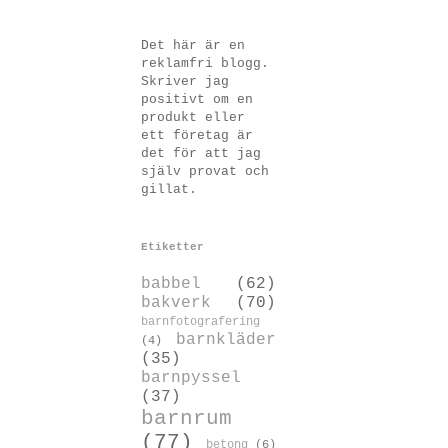
Det här är en
reklamfri blogg.
Skriver jag
positivt om en
produkt eller
ett företag är
det för att jag
själv provat och
gillat.
Etiketter
babbel
(62)
bakverk
(70)
barnfotografering
barnkläder
(4)
(35)
barnpyssel
(37)
barnrum
(77)
betong
(6)