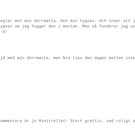
neglar mot min dörrmatta. Och min tygsax. Och inser att 
tygsax om jag hugger den i mattan. Men så funderar jag o
:-D!
öjd med min dörrmatta, men bra tips den dagen mattan int
kommentera är ju Minitrollet! Stort grattis, vad roligt 