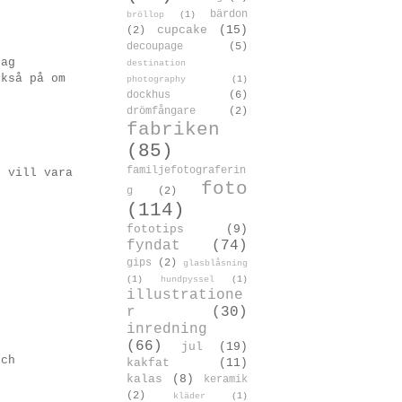
bärdon
bröllop
(1)
cupcake
(15)
(2)
decoupage
(5)
jag
destination
ckså på om
photography
(1)
dockhus
(6)
drömfångare
(2)
fabriken
(85)
familjefotograferin
e vill vara
foto
g
(2)
(114)
fototips
(9)
fyndat
(74)
gips
(2)
glasblåsning
(1)
hundpyssel
(1)
illustratione
r
(30)
inredning
(66)
jul
(19)
och
kakfat
(11)
kalas
(8)
keramik
(2)
kläder
(1)