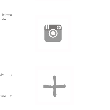
t hitta
n de
vå? :-)
ginellt!