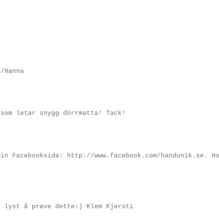
g/Hanna
 som letar snygg dörrmatta! Tack!
min Facebooksida: http://www.facebook.com/handunik.se. H
r lyst å prøve dette:) Klem Kjersti