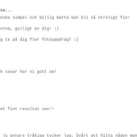
sa...
anska simpel och billig matta kan bli så otroligt fin!
lorna, gulligt av dig! :)
ig ta på dig fler fotouppdrag? :)
ch saxar har vi gott om!
ket fint resultat sen!!
r ju annars tråkiga tycker jag. Svårt att hitta någon ma