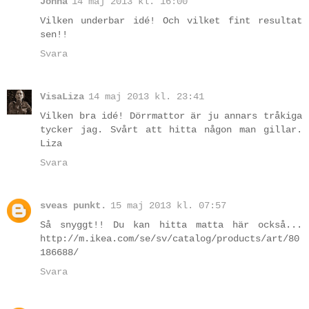
Jonna
14 maj 2013 kl. 16:00
Vilken underbar idé! Och vilket fint resultat
sen!!
Svara
VisaLiza
14 maj 2013 kl. 23:41
Vilken bra idé! Dörrmattor är ju annars tråkiga
tycker jag. Svårt att hitta någon man gillar.
Liza
Svara
sveas punkt.
15 maj 2013 kl. 07:57
Så snyggt!! Du kan hitta matta här också...
http://m.ikea.com/se/sv/catalog/products/art/80
186688/
Svara