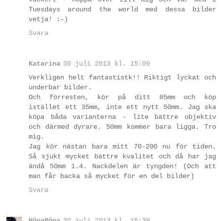
Tuesdays around the world med dessa bilder
vetja! :-)
Svara
Katarina
30 juli 2013 kl. 15:09
Verkligen helt fantastistk!! Riktigt lyckat och
underbar bilder.
Och förresten, kör på ditt 85mm och köp
istället ett 35mm, inte ett nytt 50mm. Jag ska
köpa båda varianterna - lite bättre objektiv
och därmed dyrare. 50mm kommer bara ligga. Tro
mig.
Jag kör nästan bara mitt 70-200 nu för tiden.
Så sjukt mycket bättre kvalitet och då har jag
ändå 50mm 1.4. Nackdelen är tyngden! (Och att
man får backa så mycket för en del bilder)
Svara
HönaPöna
30 juli 2013 kl. 15:39