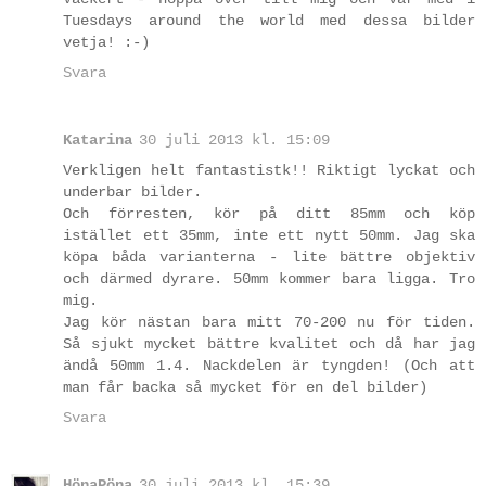
Tuesdays around the world med dessa bilder
vetja! :-)
Svara
Katarina
30 juli 2013 kl. 15:09
Verkligen helt fantastistk!! Riktigt lyckat och
underbar bilder.
Och förresten, kör på ditt 85mm och köp
istället ett 35mm, inte ett nytt 50mm. Jag ska
köpa båda varianterna - lite bättre objektiv
och därmed dyrare. 50mm kommer bara ligga. Tro
mig.
Jag kör nästan bara mitt 70-200 nu för tiden.
Så sjukt mycket bättre kvalitet och då har jag
ändå 50mm 1.4. Nackdelen är tyngden! (Och att
man får backa så mycket för en del bilder)
Svara
HönaPöna
30 juli 2013 kl. 15:39