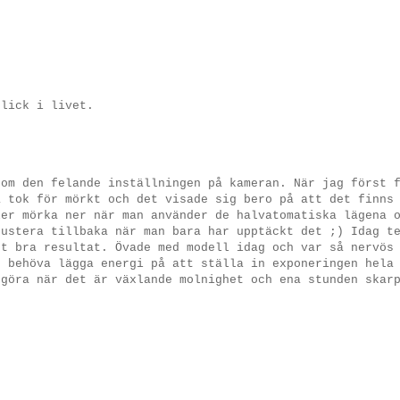
blick i livet.
 om den felande inställningen på kameran. När jag först 
å tok för mörkt och det visade sig bero på att det finns
ler mörka ner när man använder de halvatomatiska lägena 
justera tillbaka när man bara har upptäckt det ;) Idag t
gt bra resultat. Övade med modell idag och var så nervös
e behöva lägga energi på att ställa in exponeringen hela
 göra när det är växlande molnighet och ena stunden skar