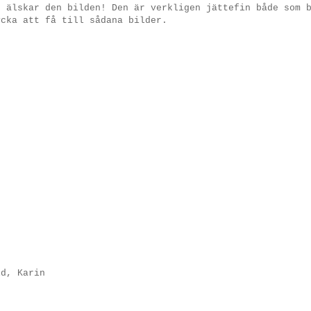
u älskar den bilden! Den är verkligen jättefin både som 
ycka att få till sådana bilder.
ld, Karin