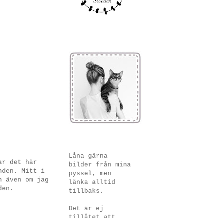
Låna gärna
ar det här
bilder från mina
nden. Mitt i
pyssel, men
h även om jag
länka alltid
den.
tillbaks.
Det är ej
tillåtet att