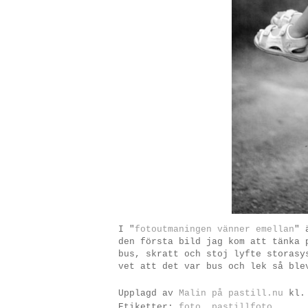
I "
fotoutmaningen vänner emellan
" 
den första bild jag kom att tänka 
bus, skratt och stoj lyfte storasy
vet att det var bus och lek så ble
Upplagd av
Malin på pastill.nu
kl
Etiketter:
foto
,
pastillfoto