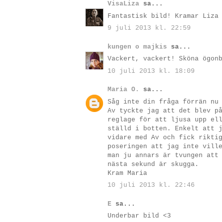
VisaLiza
sa...
Fantastisk bild! Kramar Liza
9 juli 2013 kl. 22:59
kungen o majkis
sa...
Vackert, vackert! Sköna ögon
10 juli 2013 kl. 18:09
Maria O.
sa...
Såg inte din fråga förrän nu
Av tyckte jag att det blev p
reglage för att ljusa upp el
ställd i botten. Enkelt att 
vidare med Av och fick rikti
poseringen att jag inte vill
man ju annars är tvungen att
nästa sekund är skugga.
Kram Maria
10 juli 2013 kl. 22:46
E
sa...
Underbar bild <3