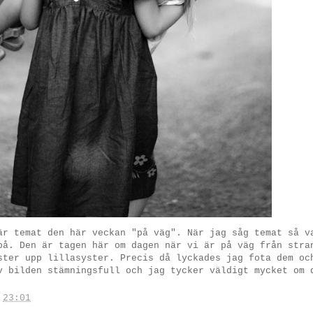
är temat den här veckan "på väg". När jag såg temat så v
på. Den är tagen här om dagen när vi är på väg från stra
ster upp lillasyster. Precis då lyckades jag fota dem oc
v bilden stämningsfull och jag tycker väldigt mycket om 
.
23:01