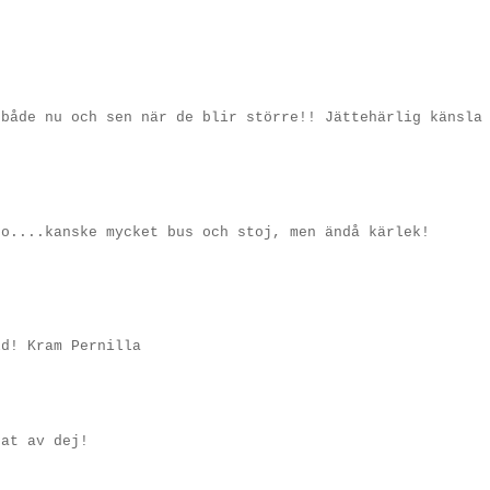
 både nu och sen när de blir större!! Jättehärlig känsla
jo....kanske mycket bus och stoj, men ändå kärlek!
ld! Kram Pernilla
gat av dej!