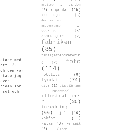
bärdon
bröllop
(1)
cupcake
(15)
(2)
decoupage
(5)
destination
photography
(1)
dockhus
(6)
drömfångare
(2)
fabriken
(85)
familjefotograferin
fotade med
foto
g
(2)
 ett +/-
(114)
och den var
fototips
(9)
estade jag
fyndat
(74)
 över
gips
(2)
glasblåsning
 tiden som
(1)
hundpyssel
(1)
p sol och
illustratione
r
(30)
inredning
(66)
jul
(19)
kakfat
(11)
kalas
(8)
keramik
(2)
kläder
(1)