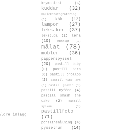
krympplast
(6)
kuddar
(32)
kärleksfotografering
kök
(12)
(1)
lampor
(27)
leksaker
(37)
lera
lekstuga
(2)
(10)
mumsigt
(1)
målat
(78)
möbler
(36)
papperspyssel
(20)
pastill baby
(6)
pastill barn
(6)
pastill bröllop
(2)
pastill fine art
(1)
pastill gravid
(1)
pastill nyfödd
(4)
pastill smash the
cake
(2)
pastill
syskon
(1)
pastillfoto
Äldre inlägg
(71)
porslinsmålning
(4)
pysselrum
(14)