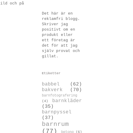
bild och på
Det här är en
reklamfri blogg.
Skriver jag
positivt om en
produkt eller
ett företag är
det för att jag
själv provat och
gillat.
Etiketter
babbel
(62)
bakverk
(70)
barnfotografering
barnkläder
(4)
(35)
barnpyssel
(37)
barnrum
(77)
betong
(6)