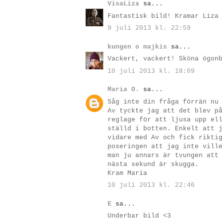
VisaLiza
sa...
Fantastisk bild! Kramar Liza
9 juli 2013 kl. 22:59
kungen o majkis
sa...
Vackert, vackert! Sköna ögon
10 juli 2013 kl. 18:09
Maria O.
sa...
Såg inte din fråga förrän nu
Av tyckte jag att det blev p
reglage för att ljusa upp el
ställd i botten. Enkelt att 
vidare med Av och fick rikti
poseringen att jag inte vill
man ju annars är tvungen att
nästa sekund är skugga.
Kram Maria
10 juli 2013 kl. 22:46
E
sa...
Underbar bild <3