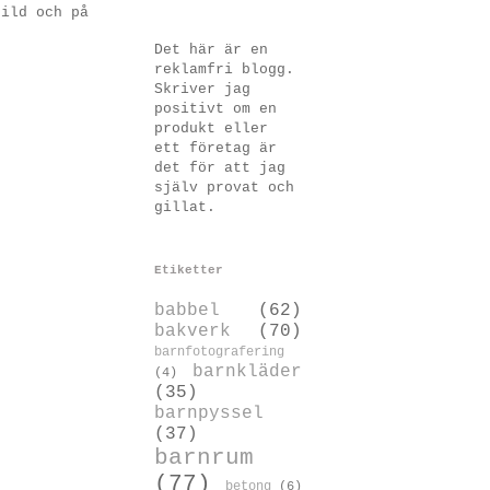
bild och på
Det här är en
reklamfri blogg.
Skriver jag
positivt om en
produkt eller
ett företag är
det för att jag
själv provat och
gillat.
Etiketter
babbel
(62)
bakverk
(70)
barnfotografering
barnkläder
(4)
(35)
barnpyssel
(37)
barnrum
(77)
betong
(6)