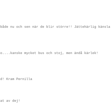
 både nu och sen när de blir större!! Jättehärlig känsla
jo....kanske mycket bus och stoj, men ändå kärlek!
ld! Kram Pernilla
gat av dej!