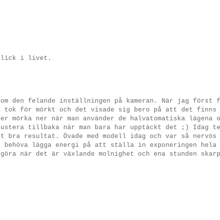
blick i livet.
 om den felande inställningen på kameran. När jag först 
å tok för mörkt och det visade sig bero på att det finns
ler mörka ner när man använder de halvatomatiska lägena 
justera tillbaka när man bara har upptäckt det ;) Idag t
gt bra resultat. Övade med modell idag och var så nervös
e behöva lägga energi på att ställa in exponeringen hela
 göra när det är växlande molnighet och ena stunden skar