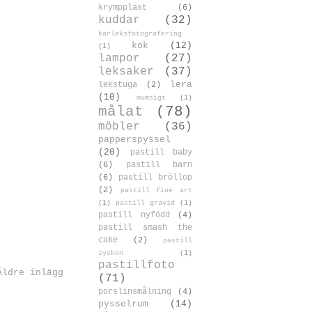
krympplast
(6)
kuddar
(32)
kärleksfotografering
kök
(12)
(1)
lampor
(27)
leksaker
(37)
lera
lekstuga
(2)
(10)
mumsigt
(1)
målat
(78)
möbler
(36)
papperspyssel
(20)
pastill baby
(6)
pastill barn
(6)
pastill bröllop
(2)
pastill fine art
(1)
pastill gravid
(1)
pastill nyfödd
(4)
pastill smash the
cake
(2)
pastill
syskon
(1)
pastillfoto
Äldre inlägg
(71)
porslinsmålning
(4)
pysselrum
(14)