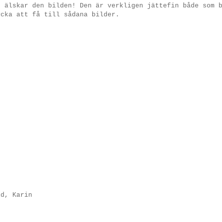
u älskar den bilden! Den är verkligen jättefin både som 
ycka att få till sådana bilder.
ld, Karin