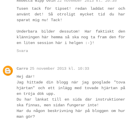
Rebecca Wipp Ovin
22 november 2013 kl. 20:35
Tusen tack för tipset! redan laddat ner och
använt det! Så otroligt mycket tid du har
sparat mig nu! Tack!
Underbara bilder dessutom! Har faktiskt den
klänningen här hemma så ska nog ta fram den för
en liten session här i helgen :-)!
Svara
Carro
25 november 2013 kl. 10:33
Hej där!
Jag hittade din blogg när jag googlade "tova
hjärtan" och ett inlägg med tovade hjärtan på
en tröja dök upp.
Du har länkat till en sida där instruktioner
ska finnas, men sidan fungerar inte!
Har du någon beskrivning här på bloggen om hur
man gör?